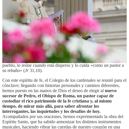
ministerio que me ha sido confiado. Escribía san Agustín:
«Nos has hecho para ti, [Señor,] y nuestro corazón está inquieto
hasta que descanse en ti» (
Confesiones
, 1,1.1).
En estos últimos días, hemos vivido un tiempo particularmente
intenso. La muerte del Papa Francisco ha llenado de tristeza nuestros
corazones y, en esas horas difíciles, nos hemos sentido como esas
multitudes que el Evangelio describe «como ovejas que no tienen
pastor» (
Mt
9,36). Precisamente en el día de Pascua recibimos su
última bendición y, a la luz de la resurrección, afrontamos ese
momento con la certeza de que el Señor nunca abandona a su
pueblo, lo reúne cuando está disperso y lo cuida «como un pastor a
su rebaño» (
Jr
31,10).
Con este espíritu de fe, el Colegio de los cardenales se reunió para el
cónclave; llegando con historias personales y caminos diferentes,
hemos puesto en las manos de Dios el deseo de elegir al
nuevo
sucesor de Pedro, el Obispo de Roma, un pastor capaz de
custodiar el rico patrimonio de la fe cristiana y, al mismo
tiempo, de mirar más allá, para saber afrontar los
interrogantes, las inquietudes y los desafíos de hoy.
Acompañados por sus oraciones, hemos experimentado la obra del
Espíritu Santo, que ha sabido armonizar los distintos instrumentos
musicales, haciendo vibrar las cuerdas de nuestro corazón en una