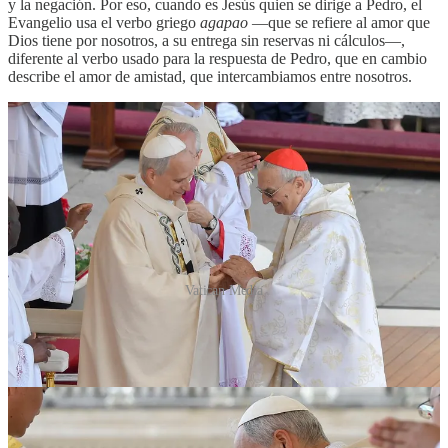
y la negación. Por eso, cuando es Jesús quien se dirige a Pedro, el
Evangelio usa el verbo griego
agapao
—que se refiere al amor que
Dios tiene por nosotros, a su entrega sin reservas ni cálculos—,
diferente al verbo usado para la respuesta de Pedro, que en cambio
describe el amor de amistad, que intercambiamos entre nosotros.
Vatican Media
Cuando Jesús le pregunta a Pedro: «Simón, hijo de Juan, ¿me
amas?» (
Jn
21,16), indica pues el amor del Padre. Es como si Jesús
le dijera: sólo si has conocido y experimentado el amor de Dios, que
nunca falla, podrás apacentar a mis corderos; sólo en el amor de
Dios Padre podrás amar a tus hermanos “aún más”, es decir, hasta
ofrecer la vida por ellos.