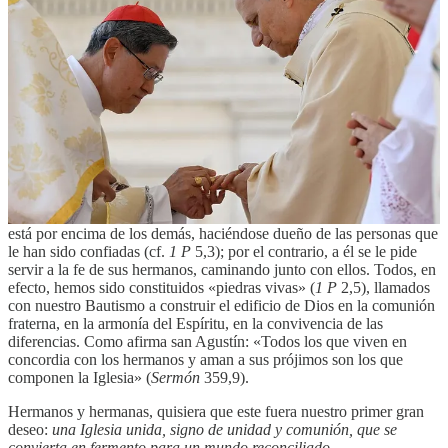
A Pedro, pues, se le confía la tarea de “amar aún más” y de dar su
vida por el rebaño.
El ministerio de Pedro está marcado
precisamente por este amor oblativo, porque la Iglesia de Roma
preside en la caridad y su verdadera autoridad es la caridad de
Cristo
. No se trata nunca de atrapar a los demás con el
sometimiento, con la propaganda religiosa o con los medios del
poder, sino que se trata siempre y solamente de amar como lo hizo
Jesús.
Él —afirma el mismo apóstol Pedro— «es la piedra que ustedes, los
constructores, han rechazado, y ha llegado a ser la piedra angular»
(
Hch
4,11). Y si la piedra es Cristo, Pedro debe apacentar el rebaño
sin ceder nunca a la tentación de ser un líder solitario o un jefe que
está por encima de los demás, haciéndose dueño de las personas que
le han sido confiadas (cf.
1 P
5,3); por el contrario, a él se le pide
servir a la fe de sus hermanos, caminando junto con ellos. Todos, en
efecto, hemos sido constituidos «piedras vivas» (
1 P
2,5), llamados
con nuestro Bautismo a construir el edificio de Dios en la comunión
fraterna, en la armonía del Espíritu, en la convivencia de las
diferencias. Como afirma san Agustín: «Todos los que viven en
concordia con los hermanos y aman a sus prójimos son los que
componen la Iglesia» (
Sermón
359,9).
Hermanos y hermanas, quisiera que este fuera nuestro primer gran
deseo:
una Iglesia unida, signo de unidad y comunión, que se
convierta en fermento para un mundo reconciliado
.