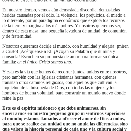
En nuestro tiempo, vemos aún demasiada discordia, demasiadas
heridas causadas por el odio, la violencia, los prejuicios, el miedo a
lo diferente, por un paradigma económico que explota los recursos
de la tierra y margina a los más pobres. Y nosotros queremos ser,
dentro de esta masa, una pequeña levadura de unidad, de comunión
y de fraternidad.
Nosotros queremos decirle al mundo, con humildad y alegría: ¡miren
a Cristo! ¡Acérquense a Él! ¡Acojan su Palabra que ilumina y
consuela! Escuchen su propuesta de amor para formar su única
familia:
en el único Cristo somos uno
.
Y esta es la vía que hemos de recorrer juntos, unidos entre nosotros,
pero también con las Iglesias cristianas hermanas, con quienes
transitan otros caminos religiosos, con aquellos que cultivan la
inquietud de la búsqueda de Dios, con todas las mujeres y los
hombres de buena voluntad, para construir un mundo nuevo donde
reine la paz.
Este es el espíritu misionero que debe animarnos, sin
encerrarnos en nuestro pequeño grupo ni sentirnos superiores
al mundo; estamos llamados a ofrecer el amor de Dios a todos,
para que se realice esa unidad que no anula las diferencias, sino
que valora la historia personal de cada uno y la cultura social y