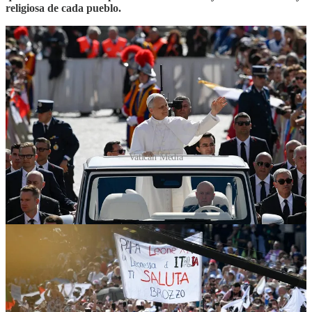
religiosa de cada pueblo.
Vatican Media
Hermanos, hermanas, ¡esta es la hora del amor! La caridad de Dios,
que nos hace hermanos entre nosotros, es el corazón del Evangelio.
Con mi predecesor León XIII, hoy podemos preguntarnos: si esta
caridad prevaleciera en el mundo, «¿no parece que acabaría por
extinguirse bien pronto toda lucha allí donde ella entrara en vigor en
la sociedad civil?» (Carta enc.
Rerum novarum
, 20).
Con la luz y la fuerza del Espíritu Santo,
construyamos una Iglesia
fundada en el amor de Dios y signo de unidad, una Iglesia
misionera, que abre los brazos al mundo, que anuncia la
Palabra, que se deja cuestionar por la historia, y que se