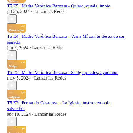
T5 E5 | Madre Verónica Berzosa - Quiero, queda limpio
jul 25, 2024
Lanzar las Redes
•
T5 E4 | Madre Verónica Berzosa - Ven a Mí con tu deseo de ser
sanado
jun 7, 2024
Lanzar las Redes
•
T5 E3 | Madre Verónica Berzosa - Si algo puedes, ayúdanos
may 5, 2024
Lanzar las Redes
•
T5 E2 | Fernando Casanova - La Iglesia, instrumento de
salvación
abr 18, 2024
Lanzar las Redes
•