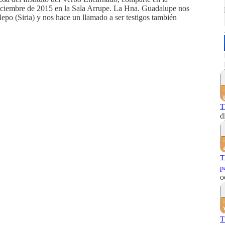
diciembre de 2015 en la Sala Arrupe. La Hna. Guadalupe nos
epo (Siria) y nos hace un llamado a ser testigos también
T
d
T
p
o
T