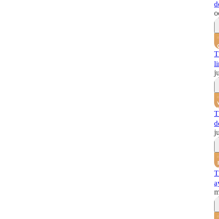
d
o
T
l
j
T
d
j
T
a
m