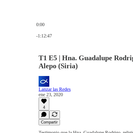
0:00
Hora actual: 0:00 / Tiempo total: -1:12:47
-1:12:47
T1 E5 | Hna. Guadalupe Rodrig
Alepo (Siria)
Lanzar las Redes
ene 23, 2020
4
Compartir
Testimonio que la Hna. Guadalupe Rodrigo, religio