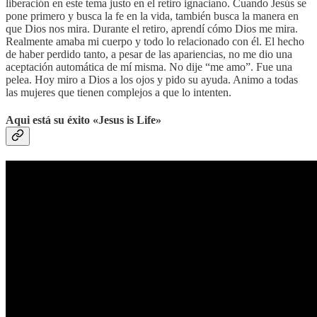
liberación en este tema justo en el retiro ignaciano. Cuando Jesús se
pone primero y busca la fe en la vida, también busca la manera en
que Dios nos mira. Durante el retiro, aprendí cómo Dios me mira.
Realmente amaba mi cuerpo y todo lo relacionado con él. El hecho
de haber perdido tanto, a pesar de las apariencias, no me dio una
aceptación automática de mí misma. No dije “me amo”. Fue una
pelea. Hoy miro a Dios a los ojos y pido su ayuda. Animo a todas
las mujeres que tienen complejos a que lo intenten.
Aqui está su éxito «Jesus is Life»