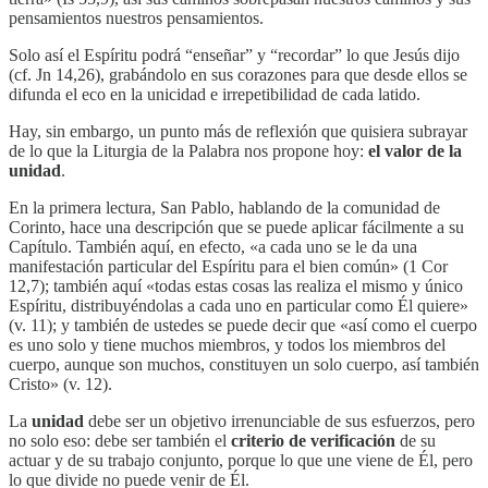
pensamientos nuestros pensamientos.
Solo así el Espíritu podrá “enseñar” y “recordar” lo que Jesús dijo
(cf. Jn 14,26), grabándolo en sus corazones para que desde ellos se
difunda el eco en la unicidad e irrepetibilidad de cada latido.
Hay, sin embargo, un punto más de reflexión que quisiera subrayar
de lo que la Liturgia de la Palabra nos propone hoy:
el valor de la
unidad
.
En la primera lectura, San Pablo, hablando de la comunidad de
Corinto, hace una descripción que se puede aplicar fácilmente a su
Capítulo. También aquí, en efecto, «a cada uno se le da una
manifestación particular del Espíritu para el bien común» (1 Cor
12,7); también aquí «todas estas cosas las realiza el mismo y único
Espíritu, distribuyéndolas a cada uno en particular como Él quiere»
(v. 11); y también de ustedes se puede decir que «así como el cuerpo
es uno solo y tiene muchos miembros, y todos los miembros del
cuerpo, aunque son muchos, constituyen un solo cuerpo, así también
Cristo» (v. 12).
La
unidad
debe ser un objetivo irrenunciable de sus esfuerzos, pero
no solo eso: debe ser también el
criterio de verificación
de su
actuar y de su trabajo conjunto, porque lo que une viene de Él, pero
lo que divide no puede venir de Él.