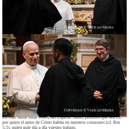
Mis queridas hermanas y hermanos:
Padre Alejandro Moral, Prior General, hermanos en el episcopado,
Luis y Wilder, y todos ustedes, mis hermanos agustinos, hermanas y
hermanos aquí presentes.
Antes de comenzar la homilía formal que ha sido preparada, quiero
simplemente saludarles a todos.
Y para aquellos de ustedes que entienden inglés pero no entienden
italiano: ¡recen para recibir el don del Espíritu Santo!
Y quizás, durante este breve momento de reflexión sobre la Palabra
de Dios y sobre lo que el Señor les está pidiendo a ustedes, que
están a punto de comenzar este Capítulo General Ordinario, les será
dado —no necesariamente el don de comprender o hablar todos los
idiomas—, sino el don de
escuchar
, el don de
ser humildes
y el
don de
promover la unidad
, dentro de la Orden y a través de ella,
en toda la Iglesia y en el mundo.
Celebramos esta Eucaristía al inicio del Capítulo General, un
momento de gracia para la Orden Agustiniana y un momento de
gracia para toda la Iglesia.
En esta Santa Misa votiva del Espíritu Santo, pedimos que sea Él,
por quien el amor de Cristo habita en nuestros corazones (cf. Rm
5,5), quien guíe día a día vuestro trabajo.