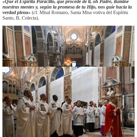
«Que el Espíritu Paráclito, que procede de ti, oh Padre, ilumine
nuestras mentes y, según la promesa de tu Hijo, nos guíe hacia la
verdad plena»
(cf. Misal Romano, Santa Misa votiva del Espíritu
Santo, B, Colecta).
2