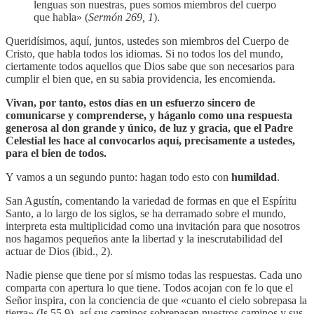
lenguas son nuestras, pues somos miembros del cuerpo
que habla» (
Sermón 269, 1
).
Queridísimos, aquí, juntos, ustedes son miembros del Cuerpo de
Cristo, que habla todos los idiomas. Si no todos los del mundo,
ciertamente todos aquellos que Dios sabe que son necesarios para
cumplir el bien que, en su sabia providencia, les encomienda.
Vivan, por tanto, estos días en un esfuerzo sincero de
comunicarse y comprenderse, y háganlo como una respuesta
generosa al don grande y único, de luz y gracia, que el Padre
Celestial les hace al convocarlos aquí, precisamente a ustedes,
para el bien de todos.
Y vamos a un segundo punto: hagan todo esto con
humildad
.
San Agustín, comentando la variedad de formas en que el Espíritu
Santo, a lo largo de los siglos, se ha derramado sobre el mundo,
interpreta esta multiplicidad como una invitación para que nosotros
nos hagamos pequeños ante la libertad y la inescrutabilidad del
actuar de Dios (ibid., 2).
Nadie piense que tiene por sí mismo todas las respuestas. Cada uno
comparta con apertura lo que tiene. Todos acojan con fe lo que el
Señor inspira, con la conciencia de que «cuanto el cielo sobrepasa la
tierra» (Is 55,9), así sus caminos sobrepasan nuestros caminos y sus