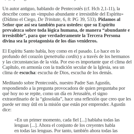
Un autor antiguo, hablando de Pentecostés (cf. Hch 2,1-11), la
describe como un «impulso abundante e irresistible del Espíritu»
(Dídimo el Ciego,
De Trinitate
, 6, 8: PG 39, 533).
Pidamos al
Señor que así sea también para ustedes: que su Espíritu
prevalezca sobre toda lógica humana, de manera “abundante e
irresistible”, para que verdaderamente la Tercera Persona
divina sea la protagonista de los días venideros.
El Espíritu Santo habla, hoy como en el pasado. Lo hace en lo
profundo del corazón (
penetralia cordis
) y a través de los hermanos
y las circunstancias de la vida. Por eso es importante que el clima del
Capítulo, en armonía con la tradición secular de la Iglesia, sea un
clima de
escucha
: escucha de Dios, escucha de los demás.
Meditando sobre Pentecostés, nuestro Padre San Agustín,
respondiendo a la pregunta provocadora de quien preguntaba por
qué hoy no se repite, como un día en Jerusalén, el signo
extraordinario de la “glosolalia”, hace una reflexión que creo que les
puede ser muy útil en la misión que están por emprender. Agustín
dice:
«En un primer momento, cada fiel [...] hablaba todas las
lenguas [...]. Ahora el conjunto de los creyentes habla
en todas las lenguas. Por tanto, también ahora todas las