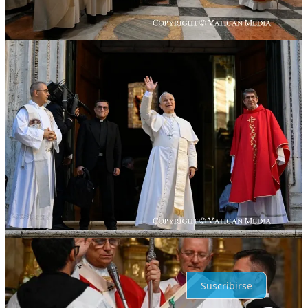
Compartir
Anterior
Siguiente
Discusión sobre este post
Comentarios
Restacks
Lo mejor de
Último
Debates
Sin posts
Por supuesto, sigue adelante.
Suscribirse
© 2026 Lanzar las Redes
·
Privacidad
∙
Términos
∙
Aviso de