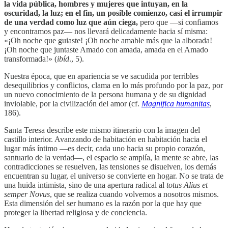
la vida pública, hombres y mujeres que intuyan, en la
oscuridad, la luz; en el fin, un posible comienzo, casi el irrumpir
de una verdad como luz que aún ciega,
pero que —si confiamos
y encontramos paz— nos llevará delicadamente hacia sí misma:
«¡Oh noche que guiaste! ¡Oh noche amable más que la alborada!
¡Oh noche que juntaste Amado con amada, amada en el Amado
transformada!» (
ibíd
., 5).
Nuestra época, que en apariencia se ve sacudida por terribles
desequilibrios y conflictos, clama en lo más profundo por la paz, por
un nuevo conocimiento de la persona humana y de su dignidad
inviolable, por la civilización del amor (cf.
Magnifica humanitas
,
186).
Santa Teresa describe este mismo itinerario con la imagen del
castillo interior. Avanzando de habitación en habitación hacia el
lugar más íntimo —es decir, cada uno hacia su propio corazón,
santuario de la verdad—, el espacio se amplía, la mente se abre, las
contradicciones se resuelven, las tensiones se disuelven, los demás
encuentran su lugar, el universo se convierte en hogar. No se trata de
una huida intimista, sino de una apertura radical al
totus Alius et
semper Novus
, que se realiza cuando volvemos a nosotros mismos.
Esta dimensión del ser humano es la razón por la que hay que
proteger la libertad religiosa y de conciencia.