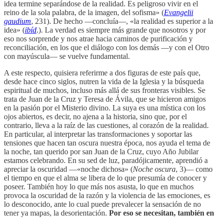
idea termine separándose de la realidad. Es peligroso vivir en el
reino de la sola palabra, de la imagen, del sofisma» (
Evangelii
gaudium
, 231). De hecho —concluía—, «la realidad es superior a la
idea» (
ibíd
.). La verdad es siempre más grande que nosotros y por
eso nos sorprende y nos atrae hacia caminos de purificación y
reconciliación, en los que el diálogo con los demás —y con el Otro
con mayúscula— se vuelve fundamental.
A este respecto, quisiera referirme a dos figuras de este país que,
desde hace cinco siglos, nutren la vida de la Iglesia y la búsqueda
espiritual de muchos, incluso más allá de sus fronteras visibles. Se
trata de Juan de la Cruz y Teresa de Ávila, que se hicieron amigos
en la pasión por el Misterio divino. La suya es una mística con los
ojos abiertos, es decir, no ajena a la historia, sino que, por el
contrario, lleva a la raíz de las cuestiones, al corazón de la realidad.
En particular, al interpretar las transformaciones y soportar las
tensiones que hacen tan oscura nuestra época, nos ayuda el tema de
la noche, tan querido por san Juan de la Cruz, cuyo Año Jubilar
estamos celebrando. En su sed de luz, paradójicamente, aprendió a
apreciar la oscuridad —«noche dichosa» (
Noche oscura
, 3)— como
el tiempo en que el alma se libera de lo que presumía de conocer y
poseer. También hoy lo que más nos asusta, lo que en muchos
provoca la oscuridad de la razón y la violencia de las emociones, es
lo desconocido, ante lo cual puede prevalecer la sensación de no
tener ya mapas, la desorientación.
Por eso se necesitan, también en