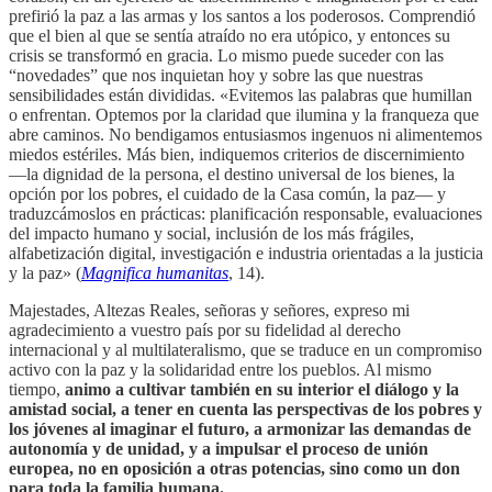
prefirió la paz a las armas y los santos a los poderosos. Comprendió
que el bien al que se sentía atraído no era utópico, y entonces su
crisis se transformó en gracia. Lo mismo puede suceder con las
“novedades” que nos inquietan hoy y sobre las que nuestras
sensibilidades están divididas. «Evitemos las palabras que humillan
o enfrentan. Optemos por la claridad que ilumina y la franqueza que
abre caminos. No bendigamos entusiasmos ingenuos ni alimentemos
miedos estériles. Más bien, indiquemos criterios de discernimiento
—la dignidad de la persona, el destino universal de los bienes, la
opción por los pobres, el cuidado de la Casa común, la paz— y
traduzcámoslos en prácticas: planificación responsable, evaluaciones
del impacto humano y social, inclusión de los más frágiles,
alfabetización digital, investigación e industria orientadas a la justicia
y la paz» (
Magnifica humanitas
, 14).
Majestades, Altezas Reales, señoras y señores, expreso mi
agradecimiento a vuestro país por su fidelidad al derecho
internacional y al multilateralismo, que se traduce en un compromiso
activo con la paz y la solidaridad entre los pueblos. Al mismo
tiempo,
animo a cultivar también en su interior el diálogo y la
amistad social, a tener en cuenta las perspectivas de los pobres y
los jóvenes al imaginar el futuro, a armonizar las demandas de
autonomía y de unidad, y a impulsar el proceso de unión
europea, no en oposición a otras potencias, sino como un don
para toda la familia humana.