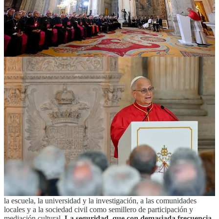
Invito a todos, por amor a la verdad, a abandonar las
narrativas divisivas y polarizantes de vuestra realidad social y
de su historia, para pasar de las simplificaciones estériles a la
apreciación fecunda de la complejidad. Veo aquí una vocación
específica de Europa, de la que España es protagonista original
y fundamental.
Es el regalo que el Viejo Continente puede hacer al
mundo si quiere permanecer joven, pues joven es quien siente que
tiene un futuro y una misión que aún interpelan. Apreciar la
complejidad y estudiarla, aprender a no negarla y a vivirla como una
bendición, huir de esos enfoques identitarios que parecen aclararlo
todo, pero que pueblan el mundo de fantasmas y enemigos: he aquí
la tarea de quien tiene una gran historia a sus espaldas. Las nuevas
tecnologías se han convertido en un entorno artificial en el que
nuestras opciones fundamentales se ponen a prueba: en su interior,
los prejuicios se exacerban, el pensamiento crítico se debilita, los
intereses prepotentes siembran pulsiones de muerte. Por otra parte, el
bien puede resistir y comunicarse.
Es necesario, sobre todo por parte de quienes tienen
responsabilidades económicas, políticas e institucionales, dar un
salto cualitativo, un cambio de rumbo en las inversiones destinadas a
la escuela, la universidad y la investigación, a las comunidades
locales y a la sociedad civil como semillero de participación y
mediación cultural.
La seguridad, que con demasiada frecuencia