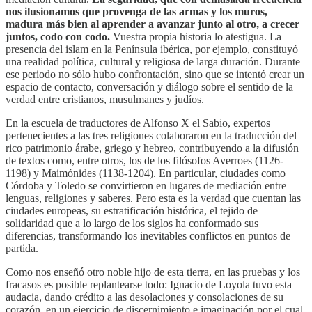
nos ilusionamos que provenga de las armas y los muros,
madura más bien al aprender a avanzar junto al otro, a crecer
juntos, codo con codo.
Vuestra propia historia lo atestigua. La
presencia del islam en la Península ibérica, por ejemplo, constituyó
una realidad política, cultural y religiosa de larga duración. Durante
ese periodo no sólo hubo confrontación, sino que se intentó crear un
espacio de contacto, conversación y diálogo sobre el sentido de la
verdad entre cristianos, musulmanes y judíos.
En la escuela de traductores de Alfonso X el Sabio, expertos
pertenecientes a las tres religiones colaboraron en la traducción del
rico patrimonio árabe, griego y hebreo, contribuyendo a la difusión
de textos como, entre otros, los de los filósofos Averroes (1126-
1198) y Maimónides (1138-1204). En particular, ciudades como
Córdoba y Toledo se convirtieron en lugares de mediación entre
lenguas, religiones y saberes. Pero esta es la verdad que cuentan las
ciudades europeas, su estratificación histórica, el tejido de
solidaridad que a lo largo de los siglos ha conformado sus
diferencias, transformando los inevitables conflictos en puntos de
partida.
Como nos enseñó otro noble hijo de esta tierra, en las pruebas y los
fracasos es posible replantearse todo: Ignacio de Loyola tuvo esta
audacia, dando crédito a las desolaciones y consolaciones de su
corazón, en un ejercicio de discernimiento e imaginación por el cual