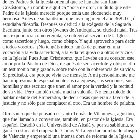
de los Padres de la Iglesia oriental que se llamaba san Juan
Crisóstomo, su nombre significa “boca de oro”, un título que este
Padre de la Iglesia mereció porque tenía una elocuencia muy
hermosa. Antes de su bautismo, que tuvo lugar en el año 368 d.C, él
estudiaba filosofía. Después se dedicó a la exégesis de la Sagrada
Escritura, junto con otros jóvenes de Antioquía, su ciudad natal. Tras
una experiencia como eremita, se entregó al servicio de la Iglesia
como sacerdote y luego, como
obispo. Y aquí aprovecho para decir
a todos vosotros: ¡No tengáis miedo jamás de pensar en una
vocación a la vida sacerdotal, a la vida religiosa o a otros servicios
en la Iglesia! Pues Juan Crisóstomo, que llevaba en su corazón este
amor por la Palabra de Dios, después de ser sacerdote y obispo, dio
un testimonio muy grande, sobre todo con la coherencia de su vida.
Si predicaba, era porque vivía ese mensaje. A mí personalmente me
han impresionado especialmente sus catequesis, sus sermones, sus
homilías y sus escritos que unen el amor por la verdad y la rectitud
de su vida. Pero también tenía mucha valentía. No tenía miedo de
hablar delante del Emperador, de decir cosas que eran a favor de la
justicia y no sólo para complacer al otro. Era un hombre de palabra.
Otro santo que he pensado es santo Tomás de Villanueva, agustino,
que fue llamado a convertirse, también, en pastor de la Iglesia. Era
español. Estudió en la Universidad de Alcalá y, por su sabiduría, se
ganó la estima del emperador Carlos V. Luego fue nombrado
obispo
de Valencia y emprendió una intensa obra de reforma de la Iglesia,