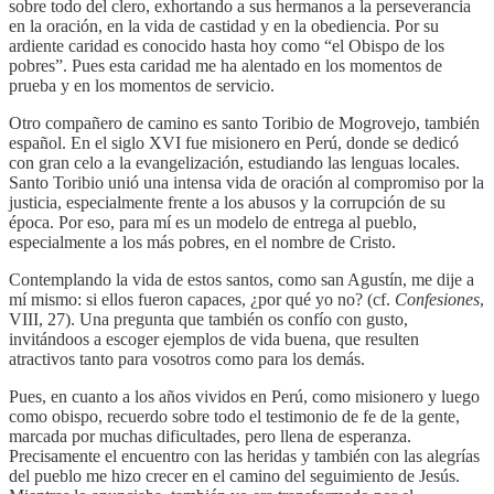
sobre todo del clero, exhortando a sus hermanos a la perseverancia
en la oración, en la vida de
castidad y en la obediencia. Por su
ardiente caridad es conocido hasta hoy como “el Obispo de los
pobres”. Pues esta caridad me ha alentado en los momentos de
prueba y en los momentos de servicio.
Otro compañero de camino es santo Toribio de Mogrovejo, también
español. En el siglo XVI fue misionero en Perú, donde se dedicó
con gran celo a la evangelización, estudiando las lenguas locales.
Santo Toribio unió una intensa vida de oración al compromiso por la
justicia, especialmente frente a los abusos y la corrupción de su
época. Por eso, para mí es un modelo de entrega al pueblo,
especialmente a los más pobres, en el nombre de Cristo.
Contemplando la vida de estos santos, como san Agustín, me dije a
mí mismo: si ellos fueron capaces, ¿por qué yo no? (cf.
Confesiones
,
VIII, 27). Una pregunta que también os confío con gusto,
invitándoos a escoger ejemplos de vida buena, que resulten
atractivos tanto para vosotros como para los demás.
Pues, en cuanto a los años vividos en Perú, como misionero y luego
como obispo, recuerdo sobre todo el testimonio de fe de la gente,
marcada por muchas dificultades, pero llena de esperanza.
Precisamente el encuentro con las heridas y también con las alegrías
del pueblo me hizo crecer en el camino del seguimiento de Jesús.