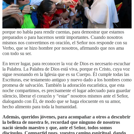
vuestra voz: Él os escucha y os responderá. No tengáis miedo de
expresar lo que sentís en el corazón. Hay un Salmo que dice: «El
que hizo el oído, ¿no va a oír?» (
Sal
94,9). Nuestro discurso interior
se convierte en oración, alabanza y súplica cuando es confiado al
único que puede escucharlo. La oración es una voz libre justamente
porque no habla para rendir cuentas, para demostrar que estamos
preparados o para hacernos sentir importantes. Cuando nosotros
mismos nos convertimos en oración, el Señor nos responde con su
Verbo, que se hizo hombre por nosotros, afirmando que nos ama
con todo su ser.
En tercer lugar, para reconocer la voz de Dios es necesario escuchar
la Palabra. La Palabra de Dios está viva, porque es Cristo, cuya voz
sigue resonando en la Iglesia que es su Cuerpo. Él cumple todas las
Escrituras, ese testamento antiguo y nuevo dado a los hombres como
promesa de salvación. También la adoración eucarística, que esta
noche compartimos, es precisamente el lugar adecuado para guardar
silencio, liberar el corazón y “estar” nosotros mismos ante el Señor,
dialogando con Él, de modo que se haga elocuente en su amor,
hecho alimento para toda la humanidad.
Además, queridos jóvenes, para acompañar a otros a descubrir
la belleza de nuestra fe, recordad que ninguno de nosotros
nació siendo maestro y que, ante el Señor, todos somos
discípulos. Compartid pues, vuestro camino espiritual, dando