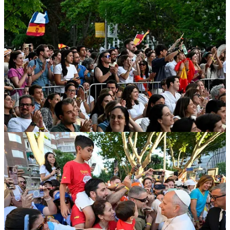
Primero, podemos hablar de cómo escuchar esta voz de Dios, cómo
discernir si es verdaderamente Dios quien esta hablando u otra cosa,
otra atracción, otra dificultad.
Para reconocer la voz de Dios, puede ayudarnos ante todo el
silencio, ahí creo que es muy importante que cada uno de
nosotros busque desarrollar la capacidad de estar en silencio.
Muchas veces vamos con audífonos, vamos con la música, vamos
con la distracción y no sabemos estar en silencio. Creo que muchas
veces es precisamente en esta experiencia de silencio donde Dios
puede hablarnos o donde podemos discernir la voz de Dios. Cuando
buscamos el silencio, decidimos qué no escuchar y de qué ruidos no
dejarnos distraer. Al liberarnos del estruendo de mil voces,
reconocemos que algunas engañan nuestros deseos, otras nos
compran sin alimentarnos, otras hablan por interés.
En el silencio
comprendemos que las ideologías pasan, mientras la verdad
permanece.
Aquí también quisiera subrayar la importancia de
buscar la verdad, porque muchas voces, muchas cosas en las redes
nos engañan y nos cuentan mentiras. ¡Buscad siempre la verdad!
¡Dios es verdad! ¡Si te lleva lejos de Dios, no es verdad! ¡No lo
olvidéis!
En segundo lugar, tened la certeza de que Dios conoce bien tu voz,