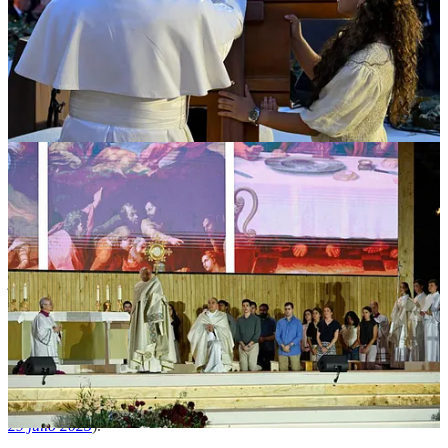
A lo largo de los siglos de historia de la Iglesia, los cristianos hemos
vivido en todo tipo de sociedades, atravesando los cambios de las
culturas que hemos compartido y contribuido a formar. Hay un texto
antiguo, se llama la
Carta a Diogneto
, que nos ofrece al respecto
una hermosa intuición: «los cristianos son en el mundo lo que el
alma es en el cuerpo» (VI). Este es nuestro modo de vivir: los
discípulos de Jesús son siempre contemporáneos, pero nunca
prisioneros del tiempo que pasa. ¡Somos libres en Cristo! Y Cristo
nos ha liberado con su amor. Gracias a este amor, somos siempre
libres frente a toda coacción y engaño. Somos libres de las modas,
porque somos discípulos de la verdad; estamos abiertos al futuro,
porque sabemos que no nos espera la muerte. Al contrario, el sentido
de la historia culmina en la eterna comunión de vida que Dios
prepara para todos. Desde esta perspectiva, sobre todo vosotros,
jóvenes, estáis llamados a dar una nueva dirección a la sociedad,
convirtiéndoos en protagonistas del cambio a partir de vuestros
vínculos cotidianos, aquello que vivís en la familia, en la universidad
y en el trabajo. Viéndoos, queridos jóvenes, llenos de este
entusiasmo motivado por la fe, me ilusiona pensar en la capacidad
que tenéis de testimoniar a Cristo en el mundo, incluida la realidad
digital, para comunicar los valores y la belleza del Evangelio (cf.
Christus vivit
, 105;
Saludo en el Jubileo de los misioneros digitales,
29 julio 2025
).