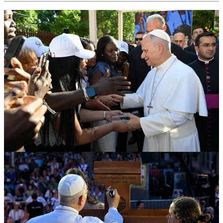
Preguntas realizadas al Santo Padre:
(5)
¿Cómo podemos vivir los jóvenes cristianos comprometidos con
esta sociedad?
(6)
¿Cuál es la misión concreta que usted nos pide a los jóvenes de
la Iglesia?
Bueno, ¡felicidades por tu matrimonio Fernando! Aquí también he
visto a otras parejas que se van a casar: ¡Felicidades y bendiciones!
Porque, si antes dije “no tengáis miedo de pensar en una vocación”,
el matrimonio también es una vocación ¡No tengáis miedo del
matrimonio y de formar una familia!