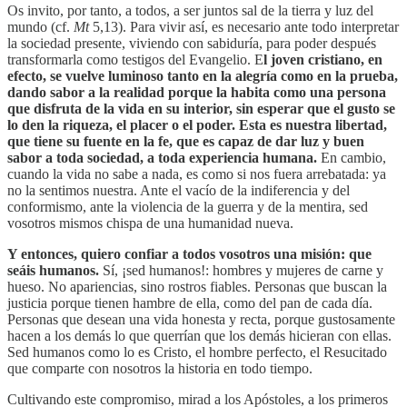
Os invito, por tanto, a todos, a ser juntos sal de la tierra y luz del
mundo (cf.
Mt
5,13). Para vivir así, es necesario ante todo interpretar
la sociedad presente, viviendo con sabiduría, para poder después
transformarla como testigos del Evangelio. E
l joven cristiano, en
efecto, se vuelve luminoso tanto en la alegría como en la prueba,
dando sabor a la realidad porque la habita como una persona
que disfruta de la vida en su interior, sin esperar que el gusto se
lo den la riqueza, el placer o el poder. Esta es nuestra libertad,
que tiene su fuente en la fe, que es capaz de dar luz y buen
sabor a toda sociedad, a toda experiencia humana.
En cambio,
cuando la vida no sabe a nada, es como si nos fuera arrebatada: ya
no la sentimos nuestra. Ante el vacío de la indiferencia y del
conformismo, ante la violencia de la guerra y de la mentira, sed
vosotros mismos chispa de una humanidad nueva.
Y entonces, quiero confiar a todos vosotros una misión: que
seáis humanos.
Sí, ¡sed humanos!: hombres y mujeres de carne y
hueso. No apariencias, sino rostros fiables. Personas que buscan la
justicia porque tienen hambre de ella, como del pan de cada día.
Personas que desean una vida honesta y recta, porque gustosamente
hacen a los demás lo que querrían que los demás hicieran con ellas.
Sed humanos como lo es Cristo, el hombre perfecto, el Resucitado
que comparte con nosotros la historia en todo tiempo.
Cultivando este compromiso, mirad a los Apóstoles, a los primeros