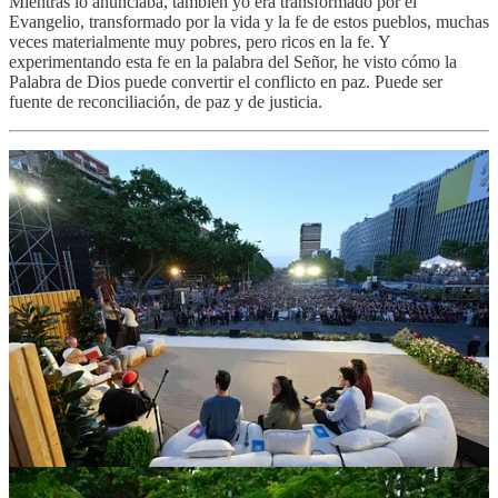
Mientras lo anunciaba, también yo era transformado por el
Evangelio, transformado por la vida y la fe de estos pueblos, muchas
veces materialmente muy pobres, pero ricos en la fe. Y
experimentando esta fe en la palabra del Señor, he visto cómo la
Palabra de Dios puede convertir el conflicto en paz. Puede ser
fuente de reconciliación, de paz y de justicia.
Preguntas realizadas al Santo Padre:
(3)
¿Qué considera que nos ayudaría a reconocer la voz de Dios
entre otras muchas voces?
(4)
¿Cómo podemos nosotros, también buscadores, acompañarlos
en su proceso de descubrimiento de la belleza de la fe?