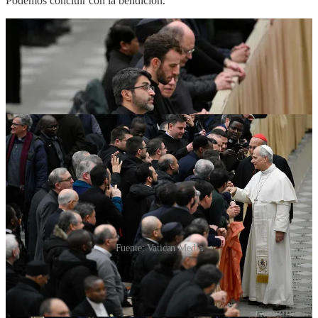
Podemos concluir con la bendición.
Fuente: Vatican Media
Fuente:
Dicasterio para la Comunicación - Libreria Editrice
Vaticana