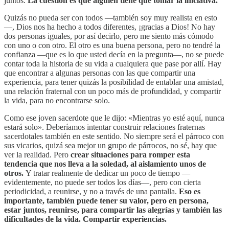
juntos.
La cuestión es que alguien tiene que tomar la iniciativa.
Quizás no pueda ser con todos —también soy muy realista en esto
—, Dios nos ha hecho a todos diferentes, ¡gracias a Dios! No hay
dos personas iguales, por así decirlo, pero me siento más cómodo
con uno o con otro. El otro es una buena persona, pero no tendré la
confianza —que es lo que usted decía en la pregunta—, no se puede
contar toda la historia de su vida a cualquiera que pase por allí. Hay
que encontrar a algunas personas con las que compartir una
experiencia, para tener quizás la posibilidad de entablar una amistad,
una relación fraternal con un poco más de profundidad, y compartir
la vida, para no encontrarse solo.
Como ese joven sacerdote que le dijo: «Mientras yo esté aquí, nunca
estará solo». Deberíamos intentar construir relaciones fraternas
sacerdotales también en este sentido. No siempre será el párroco con
sus vicarios, quizá sea mejor un grupo de párrocos, no sé, hay que
ver la realidad. Pero
crear situaciones para romper esta
tendencia que nos lleva a la soledad, al aislamiento unos de
otros.
Y tratar realmente de dedicar un poco de tiempo —
evidentemente, no puede ser todos los días—, pero con cierta
periodicidad, a reunirse, y no a través de una pantalla.
Eso es
importante, también puede tener su valor, pero en persona,
estar juntos, reunirse, para compartir las alegrías y también las
dificultades de la vida. Compartir experiencias.