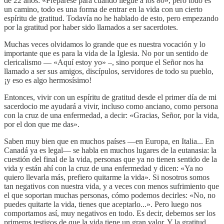
de 22 años: «Prepárese para cuando llegue a los 80», pero todo es
un camino, todo es una forma de entrar en la vida con un cierto
espíritu de gratitud. Todavía no he hablado de esto, pero empezando
por la gratitud por haber sido llamados a ser sacerdotes.
Muchas veces olvidamos lo grande que es nuestra vocación y lo
importante que es para la vida de la Iglesia. No por un sentido de
clericalismo — «Aquí estoy yo» –, sino porque el Señor nos ha
llamado a ser sus amigos, discípulos, servidores de todo su pueblo,
¡y eso es algo hermosísimo!
Entonces, vivir con un espíritu de gratitud desde el primer día de mi
sacerdocio me ayudará a vivir, incluso como anciano, como persona
con la cruz de una enfermedad, a decir: «Gracias, Señor, por la vida,
por el don que me das».
Saben muy bien que en muchos países —en Europa, en Italia... En
Canadá ya es legal— se habla en muchos lugares de la eutanasia: la
cuestión del final de la vida, personas que ya no tienen sentido de la
vida y están ahí con la cruz de una enfermedad y dicen: «Ya no
quiero llevarla más, prefiero quitarme la vida». Si nosotros somos
tan negativos con nuestra vida, y a veces con menos sufrimiento que
el que soportan muchas personas, cómo podemos decirles: «No, no
puedes quitarte la vida, tienes que aceptarlo...». Pero luego nos
comportamos así, muy negativos en todo. Es decir, debemos ser los
primeros testigos de que la vida tiene un gran valor. Y la gratitud