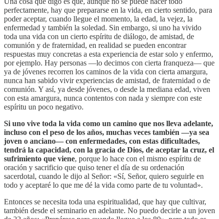
Una cosa que digo es que, aunque no se puede hacer todo
perfectamente, hay que prepararse en la vida, en cierto sentido, para
poder aceptar, cuando llegue el momento, la edad, la vejez, la
enfermedad y también la soledad. Sin embargo, si uno ha vivido
toda una vida con un cierto espíritu de diálogo, de amistad, de
comunión y de fraternidad, en realidad se pueden encontrar
respuestas muy concretas a esta experiencia de estar solo y enfermo,
por ejemplo. Hay personas —lo decimos con cierta franqueza— que
ya de jóvenes recorren los caminos de la vida con cierta amargura,
nunca han sabido vivir experiencias de amistad, de fraternidad o de
comunión. Y así, ya desde jóvenes, o desde la mediana edad, viven
con esta amargura, nunca contentos con nada y siempre con este
espíritu un poco negativo.
Si uno vive toda la vida como un camino que nos lleva adelante,
incluso con el peso de los años, muchas veces también —ya sea
joven o anciano— con enfermedades, con estas dificultades,
tendrá la capacidad, con la gracia de Dios, de aceptar la cruz, el
sufrimiento que viene
, porque lo hace con el mismo espíritu de
oración y sacrificio que quiso tener el día de su ordenación
sacerdotal, cuando le dijo al Señor: «Sí, Señor, quiero seguirle en
todo y aceptaré lo que me dé la vida como parte de tu voluntad».
Entonces se necesita toda una espiritualidad, que hay que cultivar,
también desde el seminario en adelante. No puedo decirle a un joven