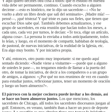
Y aquí quiero decirles otra cosa a todos: que el estudio en nuestra
vida debe ser permanente, continuo. Cuando escucho a alguien
decirme —esto es histórico, me lo dijo un sacerdote—: «No he
vuelto a abrir un libro desde que salí del seminario». ¡Madre mía! —
pensé—, ¡qué tristeza! Y qué triste es para sus fieles, que tienen que
escuchar Dios sabe qué. También debemos actualizarnos, y ese
grupo de sacerdotes, en esta reunión que hacían todos los meses, a
cada uno, cada vez por turnos, le decían: «Te toca, elige un artículo,
alguna cosa». La persona lo enviaba a todos anticipadamente, todos
lo leían, y luego, en el momento de compartir, hablaban de teología,
de pastoral, de nuevas iniciativas, de la realidad de la Iglesia, etc.
Era algo muy bonito. Y por iniciativa propia.
Y ahí, entonces, otro punto muy importante: si me quedo aquí
sentado diciendo: «Nadie viene a visitarme» —puede que a alguno
de ustedes le pase—, no tengamos miedo de llamar a la puerta del
otro, de tomar la iniciativa, de decir a los compañeros o a un grupo
de amigos, a algunos: «¿Por qué no nos reunimos de vez en cuando
para estudiar juntos, reflexionar juntos, tener un momento de oración
y luego un buen almuerzo?».
El párroco con la mejor cocinera puede invitar a los demás, así
se hace un buen almuerzo juntos.
Los que menciono, los
sacerdotes de Chicago, allí todos los sacerdotes diocesanos juegan al
golf. Entonces, en verano, también iban a hacer un poco de deporte