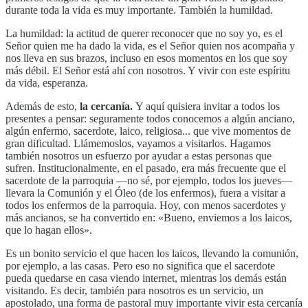
durante toda la vida es muy importante. También la humildad.
La humildad: la actitud de querer reconocer que no soy yo, es el
Señor quien me ha dado la vida, es el Señor quien nos acompaña y
nos lleva en sus brazos, incluso en esos momentos en los que soy
más débil. El Señor está ahí con nosotros. Y vivir con este espíritu
da vida, esperanza.
Además de esto,
la cercanía.
Y aquí quisiera invitar a todos los
presentes a pensar: seguramente todos conocemos a algún anciano,
algún enfermo, sacerdote, laico, religiosa... que vive momentos de
gran dificultad. Llámemoslos, vayamos a visitarlos. Hagamos
también nosotros un esfuerzo por ayudar a estas personas que
sufren. Institucionalmente, en el pasado, era más frecuente que el
sacerdote de la parroquia —no sé, por ejemplo, todos los jueves—
llevara la Comunión y el Óleo (de los enfermos), fuera a visitar a
todos los enfermos de la parroquia. Hoy, con menos sacerdotes y
más ancianos, se ha convertido en: «Bueno, enviemos a los laicos,
que lo hagan ellos».
Es un bonito servicio el que hacen los laicos, llevando la comunión,
por ejemplo, a las casas. Pero eso no significa que el sacerdote
pueda quedarse en casa viendo internet, mientras los demás están
visitando. Es decir, también para nosotros es un servicio, un
apostolado, una forma de pastoral muy importante vivir esta cercanía