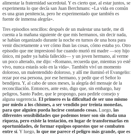
alimentar la fraternidad sacerdotal. Y es cierto que, al estar juntos, se
experimenta lo que decía san Juan Berchmans: «La vida en común
es una gran penitencia, pero he experimentado que también es
fuente de inmensa alegría».
Tres episodios sencillos: después de un malestar una tarde, me di
cuenta a la mañana siguiente de que mis hermanos, sin decir nada,
se habían organizado durante la noche en turnos de una hora para
venir discretamente a ver cómo iban las cosas, cómo estaba yo. Otro
episodio que me impresionó fue cuando murió mi madre —soy hijo
único, mi padre ya había fallecido— y un joven hermano, al verme
un poco alterado, me dijo: «Romano, recuerda que, mientras yo esté
vivo, nunca estarás solo en la vida». También viví un momento
doloroso, un malentendido doloroso, y allí me iluminó el Evangelio:
rezar por esa persona, por ese hermano, y pedir que el Señor lo
bendijera. Y, al cabo de unos meses, la alegría del mensaje de la
reconciliación. Entonces, ante esto, digo que, sin embargo, hay
peligros, Santo Padre, que le propongo, para pedirle consejo y
alguna sugerencia.
El primero es la dificultad de ser uno mismo
por miedo a los chismes, a ser vendido por treinta monedas,
para que alguien pueda lucirse contando cosas.
Luego,
las
diferentes sensibilidades que podemos tener son sin duda una
riqueza, pero existe la tentación, en lugar de transformarlas en
oportunidades, de formar equipos opuestos que se combaten
entre sí
. Y luego,
lo que me parece el peligro más grande, que es