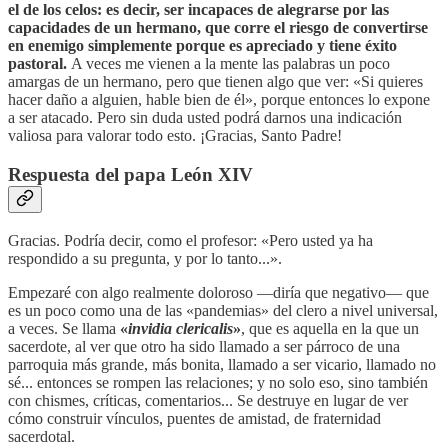
el de los celos: es decir, ser incapaces de alegrarse por las
capacidades de un hermano, que corre el riesgo de convertirse
en enemigo simplemente porque es apreciado y tiene éxito
pastoral.
A veces me vienen a la mente las palabras un poco
amargas de un hermano, pero que tienen algo que ver: «Si quieres
hacer daño a alguien, hable bien de él», porque entonces lo expone
a ser atacado. Pero sin duda usted podrá darnos una indicación
valiosa para valorar todo esto. ¡Gracias, Santo Padre!
Respuesta del papa León XIV
Gracias. Podría decir, como el profesor: «Pero usted ya ha
respondido a su pregunta, y por lo tanto...».
Empezaré con algo realmente doloroso —diría que negativo— que
es un poco como una de las «pandemias» del clero a nivel universal,
a veces. Se llama
«
invidia clericalis
»
, que es aquella en la que un
sacerdote, al ver que otro ha sido llamado a ser párroco de una
parroquia más grande, más bonita, llamado a ser vicario, llamado no
sé... entonces se rompen las relaciones; y no solo eso, sino también
con chismes, críticas, comentarios... Se destruye en lugar de ver
cómo construir vínculos, puentes de amistad, de fraternidad
sacerdotal.