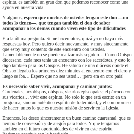
espíritu, es también un gran don que podemos reconocer como una
ayuda en nuestra vida.
Y algunos,
espero que muchos de ustedes tengan este don —no
todos lo tienen—, que tengan también el don de saber
acompañar a los demás cuando viven este tipo de dificultades
Era la última pregunta. Si me hacen otras, quizá ya no haya más
respuestas hoy. Pero quiero decir nuevamente, y muy sinceramente,
que estoy muy contento de este encuentro con ustedes.
Lamentablemente no se puede realizar más seguido… Como Obispo
diocesano, cada mes tenía un encuentro con los sacerdotes, y esto lo
digo también para los Obispos. He sabido de una diócesis donde el
Obispo llegaba los primeros diez minutos al encuentro con el clero y
luego se iba… Espero que no sea usted… ¡pero era en otro país!
Es necesario saber vivir, acompañar y caminar juntos
:
Cardenales, arzobispos, obispos, vicarios episcopales; el párroco con
sus vicarios… vivir este espíritu. No solo lo que está escrito en un
programa, sino un auténtico espíritu de fraternidad, y el compromiso
de hacer juntos lo que es nuestra misión de servir en la Iglesia.
Entonces, les deseo sinceramente un buen camino cuaresmal, que es
tiempo de conversión y de alegría para todos. Y que tengamos
también en el futuro oportunidades de vivir en este espíritu.