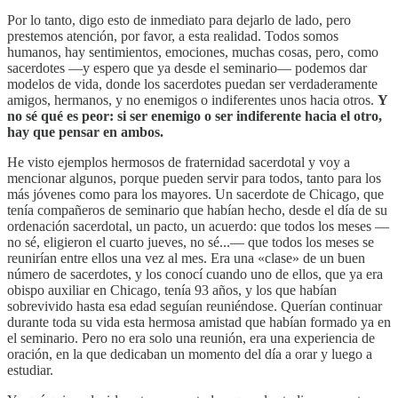
Por lo tanto, digo esto de inmediato para dejarlo de lado, pero
prestemos atención, por favor, a esta realidad. Todos somos
humanos, hay sentimientos, emociones, muchas cosas, pero, como
sacerdotes —y espero que ya desde el seminario— podemos dar
modelos de vida, donde los sacerdotes puedan ser verdaderamente
amigos, hermanos, y no enemigos o indiferentes unos hacia otros.
Y
no sé qué es peor: si ser enemigo o ser indiferente hacia el otro,
hay que pensar en ambos.
He visto ejemplos hermosos de fraternidad sacerdotal y voy a
mencionar algunos, porque pueden servir para todos, tanto para los
más jóvenes como para los mayores. Un sacerdote de Chicago, que
tenía compañeros de seminario que habían hecho, desde el día de su
ordenación sacerdotal, un pacto, un acuerdo: que todos los meses —
no sé, eligieron el cuarto jueves, no sé...— que todos los meses se
reunirían entre ellos una vez al mes. Era una «clase» de un buen
número de sacerdotes, y los conocí cuando uno de ellos, que ya era
obispo auxiliar en Chicago, tenía 93 años, y los que habían
sobrevivido hasta esa edad seguían reuniéndose. Querían continuar
durante toda su vida esta hermosa amistad que habían formado ya en
el seminario. Pero no era solo una reunión, era una experiencia de
oración, en la que dedicaban un momento del día a orar y luego a
estudiar.