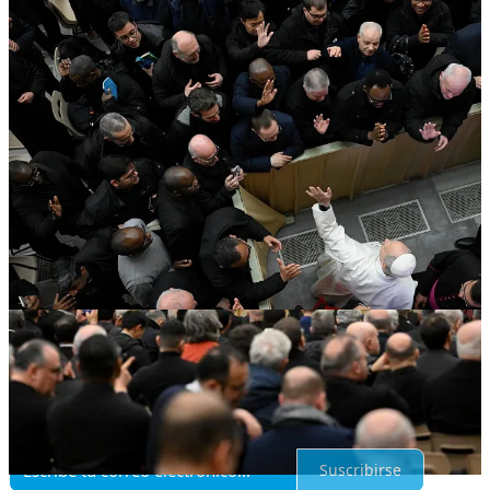
2
Compartir
Anterior
Siguiente
Discusión sobre este post
Comentarios
Restacks
Lo mejor de
Último
Debates
Sin posts
Por supuesto, sigue adelante.
Suscribirse