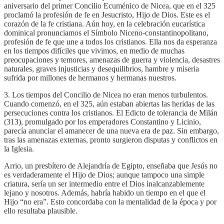
aniversario del primer Concilio Ecuménico de Nicea, que en el 325
proclamó la profesión de fe en Jesucristo, Hijo de Dios. Este es el
corazón de la fe cristiana. Aún hoy, en la celebración eucarística
dominical pronunciamos el Símbolo Niceno-constantinopolitano,
profesión de fe que une a todos los cristianos. Ella nos da esperanza
en los tiempos difíciles que vivimos, en medio de muchas
preocupaciones y temores, amenazas de guerra y violencia, desastres
naturales, graves injusticias y desequilibrios, hambre y miseria
sufrida por millones de hermanos y hermanas nuestros.
3. Los tiempos del Concilio de Nicea no eran menos turbulentos.
Cuando comenzó, en el 325, aún estaban abiertas las heridas de las
persecuciones contra los cristianos. El Edicto de tolerancia de Milán
(313), promulgado por los emperadores Constantino y Licinio,
parecía anunciar el amanecer de una nueva era de paz. Sin embargo,
tras las amenazas externas, pronto surgieron disputas y conflictos en
la Iglesia.
Arrio, un presbítero de Alejandría de Egipto, enseñaba que Jesús no
es verdaderamente el Hijo de Dios; aunque tampoco una simple
criatura, sería un ser intermedio entre el Dios inalcanzablemente
lejano y nosotros. Además, habría habido un tiempo en el que el
Hijo “no era”. Esto concordaba con la mentalidad de la época y por
ello resultaba plausible.