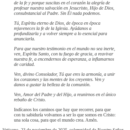
de la fe y porque suscitas en el corazón la alegría de
profesar nuestra salvación en Jesucristo, Hijo de Dios,
consubstancial al Padre. Sin Él nada podemos.
Tú, Espíritu eterno de Dios, de época en época
rejuveneces la fe de la Iglesia. Ayúdanos a
profundizarla y a volver siempre a lo esencial para
anunciarla.
Para que nuestro testimonio en el mundo no sea inerte,
ven, Espíritu Santo, con tu fuego de gracia, a reavivar
nuestra fe, a encendernos de esperanza, a inflamarnos
de caridad.
Ven, divino Consolador, Tú que eres la armonía, a unir
los corazones y las mentes de los creyentes. Ven y
danos a gustar la belleza de la comunión.
Ven, Amor del Padre y del Hijo, a reunirnos en el único
rebaño de Cristo.
Indícanos los caminos que hay que recorrer, para que
con tu sabiduría volvamos a ser lo que somos en Cristo:
una sola cosa, para que el mundo crea. Amén.
Vaticano, 23 de noviembre de 2025, solemnidad de Nuestro Señor