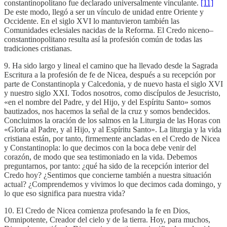
constantinopolitano fue declarado universalmente vinculante.
[11]
De este modo, llegó a ser un vínculo de unidad entre Oriente y
Occidente. En el siglo XVI lo mantuvieron también las
Comunidades eclesiales nacidas de la Reforma. El Credo niceno–
constantinopolitano resulta así la profesión común de todas las
tradiciones cristianas.
9. Ha sido largo y lineal el camino que ha llevado desde la Sagrada
Escritura a la profesión de fe de Nicea, después a su recepción por
parte de Constantinopla y Calcedonia, y de nuevo hasta el siglo XVI
y nuestro siglo XXI. Todos nosotros, como discípulos de Jesucristo,
«en el nombre del Padre, y del Hijo, y del Espíritu Santo» somos
bautizados, nos hacemos la señal de la cruz y somos bendecidos.
Concluimos la oración de los salmos en la Liturgia de las Horas con
«Gloria al Padre, y al Hijo, y al Espíritu Santo». La liturgia y la vida
cristiana están, por tanto, firmemente ancladas en el Credo de Nicea
y Constantinopla: lo que decimos con la boca debe venir del
corazón, de modo que sea testimoniado en la vida. Debemos
preguntarnos, por tanto: ¿qué ha sido de la recepción interior del
Credo hoy? ¿Sentimos que concierne también a nuestra situación
actual? ¿Comprendemos y vivimos lo que decimos cada domingo, y
lo que eso significa para nuestra vida?
10. El Credo de Nicea comienza profesando la fe en Dios,
Omnipotente, Creador del cielo y de la tierra. Hoy, para muchos,