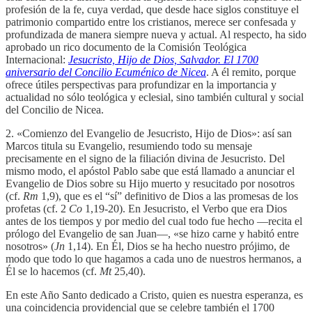
profesión de la fe, cuya verdad, que desde hace siglos constituye el
patrimonio compartido entre los cristianos, merece ser confesada y
profundizada de manera siempre nueva y actual. Al respecto, ha sido
aprobado un rico documento de la Comisión Teológica
Internacional:
Jesucristo, Hijo de Dios, Salvador. El 1700
aniversario del Concilio Ecuménico de Nicea
. A él remito, porque
ofrece útiles perspectivas para profundizar en la importancia y
actualidad no sólo teológica y eclesial, sino también cultural y social
del Concilio de Nicea.
2. «Comienzo del Evangelio de Jesucristo, Hijo de Dios»: así san
Marcos titula su Evangelio, resumiendo todo su mensaje
precisamente en el signo de la filiación divina de Jesucristo. Del
mismo modo, el apóstol Pablo sabe que está llamado a anunciar el
Evangelio de Dios sobre su Hijo muerto y resucitado por nosotros
(cf.
Rm
1,9), que es el “sí” definitivo de Dios a las promesas de los
profetas (cf. 2
Co
1,19-20). En Jesucristo, el Verbo que era Dios
antes de los tiempos y por medio del cual todo fue hecho —recita el
prólogo del Evangelio de san Juan—, «se hizo carne y habitó entre
nosotros» (
Jn
1,14). En Él, Dios se ha hecho nuestro prójimo, de
modo que todo lo que hagamos a cada uno de nuestros hermanos, a
Él se lo hacemos (cf.
Mt
25,40).
En este Año Santo dedicado a Cristo, quien es nuestra esperanza, es
una coincidencia providencial que se celebre también el 1700