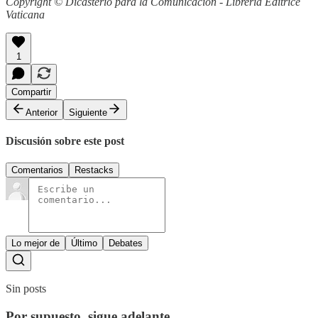
Copyright © Dicasterio para la Comunicación - Libreria Editrice
Vaticana
1
Compartir
Anterior
Siguiente
Discusión sobre este post
Comentarios
Restacks
Lo mejor de
Último
Debates
Sin posts
Por supuesto, sigue adelante.