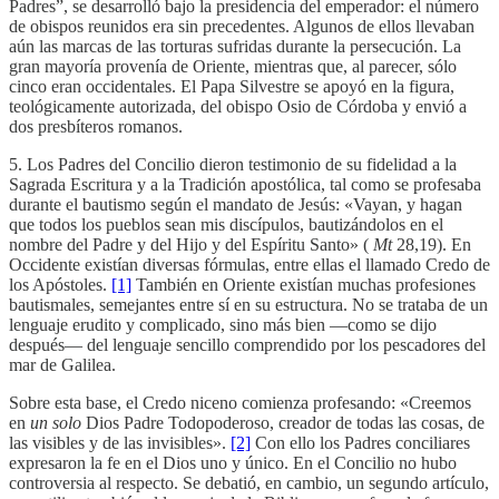
Padres”, se desarrolló bajo la presidencia del emperador: el número
de obispos reunidos era sin precedentes. Algunos de ellos llevaban
aún las marcas de las torturas sufridas durante la persecución. La
gran mayoría provenía de Oriente, mientras que, al parecer, sólo
cinco eran occidentales. El Papa Silvestre se apoyó en la figura,
teológicamente autorizada, del obispo Osio de Córdoba y envió a
dos presbíteros romanos.
5. Los Padres del Concilio dieron testimonio de su fidelidad a la
Sagrada Escritura y a la Tradición apostólica, tal como se profesaba
durante el bautismo según el mandato de Jesús: «Vayan, y hagan
que todos los pueblos sean mis discípulos, bautizándolos en el
nombre del Padre y del Hijo y del Espíritu Santo» (
Mt
28,19). En
Occidente existían diversas fórmulas, entre ellas el llamado Credo de
los Apóstoles.
[1]
También en Oriente existían muchas profesiones
bautismales, semejantes entre sí en su estructura. No se trataba de un
lenguaje erudito y complicado, sino más bien —como se dijo
después— del lenguaje sencillo comprendido por los pescadores del
mar de Galilea.
Sobre esta base, el Credo niceno comienza profesando: «Creemos
en
un solo
Dios Padre Todopoderoso, creador de todas las cosas, de
las visibles y de las invisibles».
[2]
Con ello los Padres conciliares
expresaron la fe en el Dios uno y único. En el Concilio no hubo
controversia al respecto. Se debatió, en cambio, un segundo artículo,