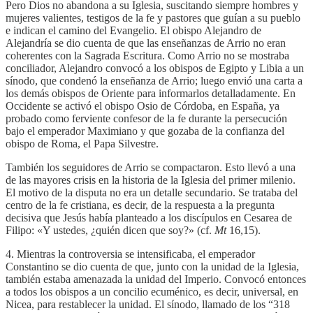
Pero Dios no abandona a su Iglesia, suscitando siempre hombres y
mujeres valientes, testigos de la fe y pastores que guían a su pueblo
e indican el camino del Evangelio. El obispo Alejandro de
Alejandría se dio cuenta de que las enseñanzas de Arrio no eran
coherentes con la Sagrada Escritura. Como Arrio no se mostraba
conciliador, Alejandro convocó a los obispos de Egipto y Libia a un
sínodo, que condenó la enseñanza de Arrio; luego envió una carta a
los demás obispos de Oriente para informarlos detalladamente. En
Occidente se activó el obispo Osio de Córdoba, en España, ya
probado como ferviente confesor de la fe durante la persecución
bajo el emperador Maximiano y que gozaba de la confianza del
obispo de Roma, el Papa Silvestre.
También los seguidores de Arrio se compactaron. Esto llevó a una
de las mayores crisis en la historia de la Iglesia del primer milenio.
El motivo de la disputa no era un detalle secundario. Se trataba del
centro de la fe cristiana, es decir, de la respuesta a la pregunta
decisiva que Jesús había planteado a los discípulos en Cesarea de
Filipo: «Y ustedes, ¿quién dicen que soy?» (cf.
Mt
16,15).
4. Mientras la controversia se intensificaba, el emperador
Constantino se dio cuenta de que, junto con la unidad de la Iglesia,
también estaba amenazada la unidad del Imperio. Convocó entonces
a todos los obispos a un concilio ecuménico, es decir, universal, en
Nicea, para restablecer la unidad. El sínodo, llamado de los “318