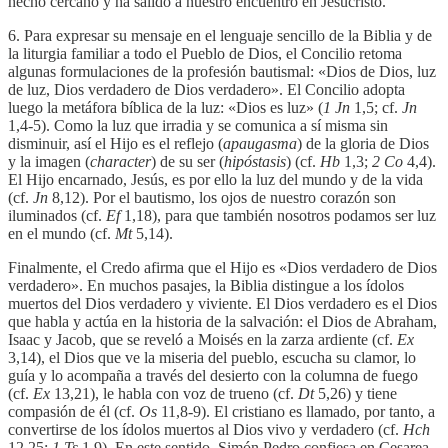
hecho cercano y ha salido a nuestro encuentro en Jesucristo.
6. Para expresar su mensaje en el lenguaje sencillo de la Biblia y de
la liturgia familiar a todo el Pueblo de Dios, el Concilio retoma
algunas formulaciones de la profesión bautismal: «Dios de Dios, luz
de luz, Dios verdadero de Dios verdadero». El Concilio adopta
luego la metáfora bíblica de la luz: «Dios es luz» (
1
Jn
1,5; cf.
Jn
1,4-5). Como la luz que irradia y se comunica a sí misma sin
disminuir, así el Hijo es el reflejo (
apaugasma
) de la gloria de Dios
y la imagen (
character
) de su ser (
hipóstasis
) (cf.
Hb
1,3;
2
Co
4,4).
El Hijo encarnado, Jesús, es por ello la luz del mundo y de la vida
(cf.
Jn
8,12). Por el bautismo, los ojos de nuestro corazón son
iluminados (cf.
Ef
1,18), para que también nosotros podamos ser luz
en el mundo (cf.
Mt
5,14).
Finalmente, el Credo afirma que el Hijo es «Dios verdadero de Dios
verdadero». En muchos pasajes, la Biblia distingue a los ídolos
muertos del Dios verdadero y viviente. El Dios verdadero es el Dios
que habla y actúa en la historia de la salvación: el Dios de Abraham,
Isaac y Jacob, que se reveló a Moisés en la zarza ardiente (cf.
Ex
3,14), el Dios que ve la miseria del pueblo, escucha su clamor, lo
guía y lo acompaña a través del desierto con la columna de fuego
(cf.
Ex
13,21), le habla con voz de trueno (cf.
Dt
5,26) y tiene
compasión de él (cf.
Os
11,8-9). El cristiano es llamado, por tanto, a
convertirse de los ídolos muertos al Dios vivo y verdadero (cf.
Hch
12,25;
1
Ts
1,9). En este sentido, Simón Pedro confiesa en Cesarea