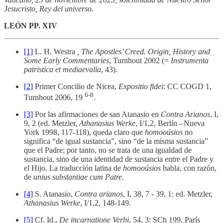
Jesucristo, Rey del universo.
LEÓN PP. XIV
[1]
L. H. Westra
, The Apostles’ Creed. Origin, History and
Some Early Commentaries
, Turnhout 2002 (=
Instrumenta
patristica et mediaevalia
, 43).
[2]
Primer Concilio de Nicea,
Expositio fidei
: CC COGD 1,
6-8
Turnhout 2006, 19
.
[3]
Por las afirmaciones de san Atanasio en
Contra Arianos
, I,
9, 2 (ed. Metzler,
Athanasius Werke
, I/1,2, Berlín - Nueva
York 1998, 117-118), queda claro que
homooúsios
no
significa “de igual sustancia”, sino “de la misma sustancia”
que el Padre; por tanto, no se trata de una igualdad de
sustancia, sino de una identidad de sustancia entre el Padre y
el Hijo. La traducción latina de
homooúsios
habla, con razón,
de
unius substantiae cum Patre
.
[4]
S. Atanasio,
Contra arianos
, I, 38, 7 - 39, 1: ed. Metzler,
Athanasius Werke
, I/1,2, 148-149.
[5]
Cf. Id.,
De incarnatione Verbi
, 54, 3: SCh 199, París