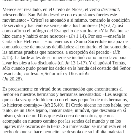
Merece ser resaltado, en el Credo de Nicea, el verbo
descendit
,
«descendió». San Pablo describe con expresiones fuertes este
movimiento: «[Cristo] se anonadó a sí mismo, tomando la condición
de servidor y haciéndose semejante a los hombres» (
Flp
2,7), así
como afirma el prólogo del Evangelio de san Juan: «Y la Palabra se
hizo carne y habitó entre nosotros» (
Jn
1,14). Por eso —enseña la
Carta a los Hebreos— «no tenemos un Sumo Sacerdote incapaz de
compadecerse de nuestras debilidades; al contrario, él fue sometido a
las mismas pruebas que nosotros, a excepción del pecado» (
Hb
4,15). La tarde antes de su muerte se inclinó como un esclavo para
lavar los pies a los discípulos (cf.
Jn
13,1-17). Y el apóstol Tomás,
sólo cuando pudo poner los dedos en la herida del costado del Señor
resucitado, confesó: «¡Señor mío y Dios mío!»
(
Jn
20,28).
Es precisamente en virtud de su encarnación que encontramos al
Señor en nuestros hermanos y hermanas necesitados: «Les aseguro
que cada vez que lo hicieron con el más pequeño de mis hermanos,
lo hicieron conmigo» (
Mt
25,40). El Credo niceno no nos habla, por
tanto, de un Dios lejano, inalcanzable, inmóvil, que descansa en sí
mismo, sino de un Dios que está cerca de nosotros, que nos
acompaña en nuestro camino por las sendas del mundo y en los
lugares más oscuros de la tierra. Su inmensidad se manifiesta en el
hecho de que se hace pequeño, se despoja de su infinita majestad