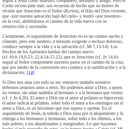
seguir a Jesús como Maestro, compañero, hermano y amigo. Pero el
Credo niceno pide más: nos recuerda de hecho que no hemos de
olvidar que Jesucristo es el Señor (
Kyrios
), el Hijo del Dios viviente,
que «por nuestra salvación bajó del cielo» y murió «por nosotros»
en la cruz, abriéndonos el camino de la vida nueva con su
resurrección y ascensión.
Ciertamente, el seguimiento de Jesucristo no es un camino ancho y
cómodo, pero este sendero, a menudo exigente o incluso doloroso,
conduce siempre a la vida y a la salvación (cf.
Mt
7,13-14). Los
Hechos de los Apóstoles hablan del camino nuevo
(cf.
Hch
19,9.23; 22,4.14-15.22), que es Jesucristo (cf.
Jn
14,6):
seguir al Señor compromete nuestros pasos en el camino de la cruz,
que por medio de la conversión nos conduce a la santificación y a la
divinización.
[14]
Si Dios nos ama con todo su ser, entonces también nosotros
debemos amarnos unos a otros. No podemos amar a Dios, a quien
no vemos, sin amar también al hermano y a la hermana que vemos
(cf.
1
Jn
4,20). El amor a Dios sin el amor al prójimo es hipocresía;
el amor radical al prójimo, sobre todo el amor a los enemigos sin el
amor a Dios, es un heroísmo que nos supera y oprime. En el
seguimiento de Jesús, la subida a Dios pasa por el abajamiento y la
entrega a los hermanos y hermanas, sobre todo a los últimos, a los
más pobres, a los abandonados y marginados. Lo que hayamos
hecho al más pequeño de estos, se lo hemos hecho a Cristo (cf.
Mt