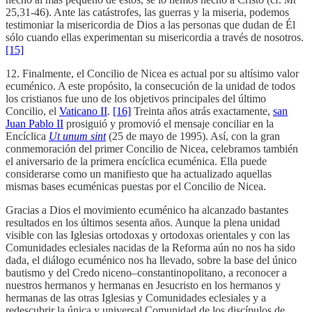
25,31-46). Ante las catástrofes, las guerras y la miseria, podemos
testimoniar la misericordia de Dios a las personas que dudan de Él
sólo cuando ellas experimentan su misericordia a través de nosotros.
[15]
12. Finalmente, el Concilio de Nicea es actual por su altísimo valor
ecuménico. A este propósito, la consecución de la unidad de todos
los cristianos fue uno de los objetivos principales del último
Concilio, el
Vaticano II
.
[16]
Treinta años atrás exactamente,
san
Juan Pablo II
prosiguió y promovió el mensaje conciliar en la
Encíclica
Ut unum sint
(25 de mayo de 1995). Así, con la gran
conmemoración del primer Concilio de Nicea, celebramos también
el aniversario de la primera encíclica ecuménica. Ella puede
considerarse como un manifiesto que ha actualizado aquellas
mismas bases ecuménicas puestas por el Concilio de Nicea.
Gracias a Dios el movimiento ecuménico ha alcanzado bastantes
resultados en los últimos sesenta años. Aunque la plena unidad
visible con las Iglesias ortodoxas y ortodoxas orientales y con las
Comunidades eclesiales nacidas de la Reforma aún no nos ha sido
dada, el diálogo ecuménico nos ha llevado, sobre la base del único
bautismo y del Credo niceno–constantinopolitano, a reconocer a
nuestros hermanos y hermanas en Jesucristo en los hermanos y
hermanas de las otras Iglesias y Comunidades eclesiales y a
redescubrir la única y universal Comunidad de los discípulos de