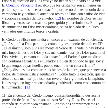
Dios y la cuestión de Dios casi ya no tienen significado en la vida.
El
Concilio Vaticano II
recalcó que los cristianos son al menos en
parte responsables de esta situación, porque no dan testimonio de la
verdadera fe y ocultan el auténtico rostro de Dios con estilos de vida
y acciones alejadas del Evangelio.
[12]
En nombre de Dios se han
librado guerras, se ha matado, perseguido y discriminado. En lugar
de anunciar a un Dios misericordioso, se ha hablado de un Dios
vengador que infunde terror y castiga.
El Credo de Nicea nos invita entonces a un examen de conciencia.
¿Qué significa Dios para mí y cómo doy testimonio de la fe en Él?
¿Es el único y solo Dios realmente el Señor de la vida, o hay ídolos
más importantes que Dios y sus mandamientos? ¿Es Dios para mí el
Dios viviente, cercano en toda situación, el Padre al que me dirijo
con confianza filial? ¿Es el Creador a quien debo todo lo que soy y
lo que tengo, cuyas huellas puedo encontrar en cada criatura?
¿Estoy dispuesto a compartir los bienes de la tierra, que pertenecen a
todos, de manera justa y equitativa? ¿Cómo trato la creación, que es
obra de sus manos? ¿La uso con reverencia y gratitud, o la exploto,
la destruyo, en lugar de custodiarla y cultivarla como casa común de
la humanidad?
[13]
11. En el centro del Credo niceno–constantinopolitano destaca la
profesión de fe en Jesucristo, nuestro Señor y Dios. Este es el
corazón de nuestra vida cristiana. Por eso nos comprometemos a