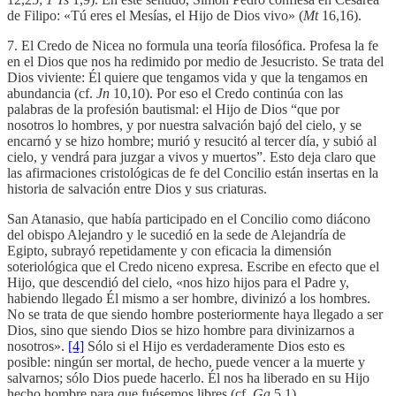
de Filipo: «Tú eres el Mesías, el Hijo de Dios vivo» (
Mt
16,16).
7. El Credo de Nicea no formula una teoría filosófica. Profesa la fe
en el Dios que nos ha redimido por medio de Jesucristo. Se trata del
Dios viviente: Él quiere que tengamos vida y que la tengamos en
abundancia (cf.
Jn
10,10). Por eso el Credo continúa con las
palabras de la profesión bautismal: el Hijo de Dios “que por
nosotros lo hombres, y por nuestra salvación bajó del cielo, y se
encarnó y se hizo hombre; murió y resucitó al tercer día, y subió al
cielo, y vendrá para juzgar a vivos y muertos”. Esto deja claro que
las afirmaciones cristológicas de fe del Concilio están insertas en la
historia de salvación entre Dios y sus criaturas.
San Atanasio, que había participado en el Concilio como diácono
del obispo Alejandro y le sucedió en la sede de Alejandría de
Egipto, subrayó repetidamente y con eficacia la dimensión
soteriológica que el Credo niceno expresa. Escribe en efecto que el
Hijo, que descendió del cielo, «nos hizo hijos para el Padre y,
habiendo llegado Él mismo a ser hombre, divinizó a los hombres.
No se trata de que siendo hombre posteriormente haya llegado a ser
Dios, sino que siendo Dios se hizo hombre para divinizarnos a
nosotros».
[4]
Sólo si el Hijo es verdaderamente Dios esto es
posible: ningún ser mortal, de hecho, puede vencer a la muerte y
salvarnos; sólo Dios puede hacerlo. Él nos ha liberado en su Hijo
hecho hombre para que fuésemos libres (cf.
Ga
5,1).