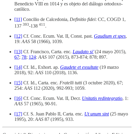
Benedicto VIII en 1014 y es objeto del diálogo ortodoxo-
católico.
[11]
Concilio de Calcedonia,
Definitio fidei
: CC, COGD 1,
393
411
137
-138
.
[12]
Cf. Conc. Ecum. Vat. II, Const. past.
Gaudium et spes
,
19:
AAS
58 (1966), 1039.
[13]
Cf. Francisco, Carta. enc.
Laudato si’
(24 mayo 2015),
67
;
78
;
124
:
AAS
107 (2015), 873-874; 878; 897.
[14]
Cf. Id., Exhort. ap.
Gaudete et exsultate
(19 marzo
2018), 92:
AAS
110 (2018), 1136.
[15]
Cf. Id., Carta. enc.
Fratelli tutti
(3 octubre 2020), 67;
254:
AAS
112 (2020), 992-993; 1059.
[16]
Cf. Conc. Ecum. Vat. II, Decr.
Unitatis redintegratio
, 1:
AAS
57 (1965), 90-91.
[17]
Cf. S. Juan Pablo II, Carta. enc.
Ut unum sint
(25 mayo
1995), 20:
AAS
87 (1995), 933.