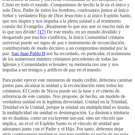
Cristo en todo el mundo. Compartimos de hecho la fe en el único y
solo Dios, Padre de todos los hombres, confesamos juntos al único
Señor y verdadero Hijo de Dios Jesucristo y al único Espíritu Santo,
que nos inspira y nos impulsa a la plena unidad y al testimonio
común del Evangelio. ¡Realmente lo que nos une es mucho más de
lo que nos divide!
[17]
De este modo, en un mundo dividido y
desgarrado por muchos conflictos, la única Comunidad cristiana
universal puede ser signo de paz e instrumento de reconciliación,
contribuyendo de modo decisivo a un compromiso mundial por la
paz.
San Juan Pablo II
nos ha recordado, en particular, el testimonio
de los numerosos mártires cristianos procedentes de todas las
Iglesias y Comunidades eclesiales: su memoria nos une y nos
impulsa a ser testigos y artífices de paz en el mundo.
Para poder ejercer este ministerio de modo creíble, debemos caminar
juntos para alcanzar la unidad y la reconciliación entre todos los
cristianos. El Credo de Nicea puede ser la base y el criterio de
referencia de este camino. Nos propone, de hecho, un modelo de
verdadera unidad en la legítima diversidad. Unidad en la Trinidad,
Trinidad en la Unidad, porque la unidad sin multiplicidad es tiranía,
la multiplicidad sin unidad es desintegración. La dinámica trinitaria
no es dualista, como un excluyente
aut-aut
, sino un vínculo que
implica, un
et-et
: el Espíritu Santo es el vínculo de unidad que
adoramos junto con el Padre y el Hijo. Por tanto, debemos dejar
atrás controversias teológicas que han perdido su razón de ser para