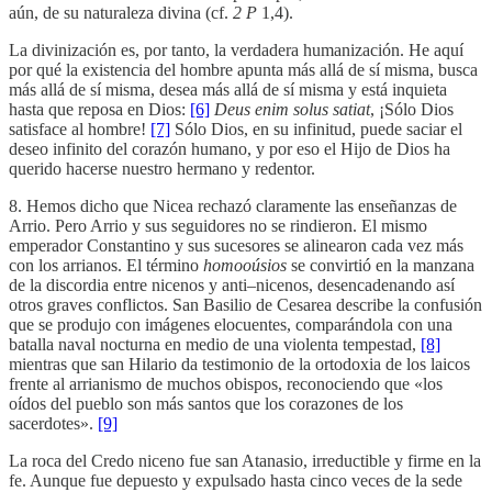
aún, de su naturaleza divina (cf.
2
P
1,4).
La divinización es, por tanto, la verdadera humanización. He aquí
por qué la existencia del hombre apunta más allá de sí misma, busca
más allá de sí misma, desea más allá de sí misma y está inquieta
hasta que reposa en Dios:
[6]
Deus enim solus satiat
, ¡Sólo Dios
satisface al hombre!
[7]
Sólo Dios, en su infinitud, puede saciar el
deseo infinito del corazón humano, y por eso el Hijo de Dios ha
querido hacerse nuestro hermano y redentor.
8. Hemos dicho que Nicea rechazó claramente las enseñanzas de
Arrio. Pero Arrio y sus seguidores no se rindieron. El mismo
emperador Constantino y sus sucesores se alinearon cada vez más
con los arrianos. El término
homooúsios
se convirtió en la manzana
de la discordia entre nicenos y anti–nicenos, desencadenando así
otros graves conflictos. San Basilio de Cesarea describe la confusión
que se produjo con imágenes elocuentes, comparándola con una
batalla naval nocturna en medio de una violenta tempestad,
[8]
mientras que san Hilario da testimonio de la ortodoxia de los laicos
frente al arrianismo de muchos obispos, reconociendo que «los
oídos del pueblo son más santos que los corazones de los
sacerdotes».
[9]
La roca del Credo niceno fue san Atanasio, irreductible y firme en la
fe. Aunque fue depuesto y expulsado hasta cinco veces de la sede