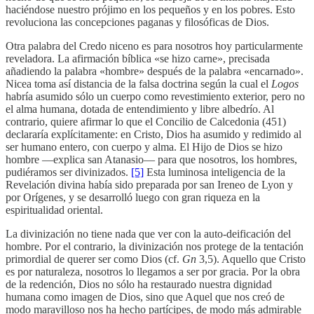
haciéndose nuestro prójimo en los pequeños y en los pobres. Esto
revoluciona las concepciones paganas y filosóficas de Dios.
Otra palabra del Credo niceno es para nosotros hoy particularmente
reveladora. La afirmación bíblica «se hizo carne», precisada
añadiendo la palabra «hombre» después de la palabra «encarnado».
Nicea toma así distancia de la falsa doctrina según la cual el
Logos
habría asumido sólo un cuerpo como revestimiento exterior, pero no
el alma humana, dotada de entendimiento y libre albedrío. Al
contrario, quiere afirmar lo que el Concilio de Calcedonia (451)
declararía explícitamente: en Cristo, Dios ha asumido y redimido al
ser humano entero, con cuerpo y alma. El Hijo de Dios se hizo
hombre —explica san Atanasio— para que nosotros, los hombres,
pudiéramos ser divinizados.
[5]
Esta luminosa inteligencia de la
Revelación divina había sido preparada por san Ireneo de Lyon y
por Orígenes, y se desarrolló luego con gran riqueza en la
espiritualidad oriental.
La divinización no tiene nada que ver con la auto-deificación del
hombre. Por el contrario, la divinización nos protege de la tentación
primordial de querer ser como Dios (cf.
Gn
3,5). Aquello que Cristo
es por naturaleza, nosotros lo llegamos a ser por gracia. Por la obra
de la redención, Dios no sólo ha restaurado nuestra dignidad
humana como imagen de Dios, sino que Aquel que nos creó de
modo maravilloso nos ha hecho partícipes, de modo más admirable