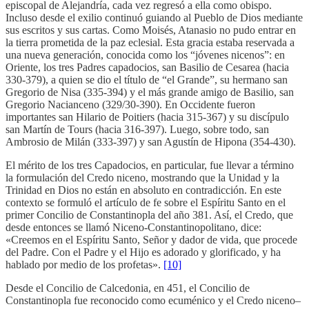
episcopal de Alejandría, cada vez regresó a ella como obispo.
Incluso desde el exilio continuó guiando al Pueblo de Dios mediante
sus escritos y sus cartas. Como Moisés, Atanasio no pudo entrar en
la tierra prometida de la paz eclesial. Esta gracia estaba reservada a
una nueva generación, conocida como los “jóvenes nicenos”: en
Oriente, los tres Padres capadocios, san Basilio de Cesarea (hacia
330-379), a quien se dio el título de “el Grande”, su hermano san
Gregorio de Nisa (335-394) y el más grande amigo de Basilio, san
Gregorio Nacianceno (329/30-390). En Occidente fueron
importantes san Hilario de Poitiers (hacia 315-367) y su discípulo
san Martín de Tours (hacia 316-397). Luego, sobre todo, san
Ambrosio de Milán (333-397) y san Agustín de Hipona (354-430).
El mérito de los tres Capadocios, en particular, fue llevar a término
la formulación del Credo niceno, mostrando que la Unidad y la
Trinidad en Dios no están en absoluto en contradicción. En este
contexto se formuló el artículo de fe sobre el Espíritu Santo en el
primer Concilio de Constantinopla del año 381. Así, el Credo, que
desde entonces se llamó Niceno-Constantinopolitano, dice:
«Creemos en el Espíritu Santo, Señor y dador de vida, que procede
del Padre. Con el Padre y el Hijo es adorado y glorificado, y ha
hablado por medio de los profetas».
[10]
Desde el Concilio de Calcedonia, en 451, el Concilio de
Constantinopla fue reconocido como ecuménico y el Credo niceno–