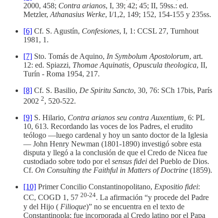
2000, 458;
Contra arianos
, I, 39; 42; 45; II, 59ss.: ed.
Metzler,
Athanasius Werke
, I/1,2, 149; 152, 154-155 y 235ss.
[6]
Cf. S. Agustín,
Confesiones
, I, 1: CCSL 27, Turnhout
1981, 1.
[7]
Sto. Tomás de Aquino,
In Symbolum Apostolorum
, art.
12: ed. Spiazzi,
Thomae Aquinatis, Opuscula theologica
, II,
Turín - Roma 1954, 217.
[8]
Cf. S. Basilio,
De Spiritu Sancto
, 30, 76: SCh 17bis, París
2
2002
, 520-522.
[9]
S. Hilario,
Contra arianos seu contra Auxentium,
6: PL
10, 613. Recordando las voces de los Padres, el erudito
teólogo —luego cardenal y hoy un santo doctor de la Iglesia
— John Henry Newman (1801-1890) investigó sobre esta
disputa y llegó a la conclusión de que el Credo de Nicea fue
custodiado sobre todo por el
sensus fidei
del Pueblo de Dios.
Cf.
On Consulting the Faithful in Matters of Doctrine
(1859).
[10]
Primer Concilio Constantinopolitano,
Expositio fidei
:
20-24
CC, COGD 1, 57
. La afirmación “y procede del Padre
y del Hijo (
Filioque
)” no se encuentra en el texto de
Constantinopla; fue incorporada al Credo latino por el Papa