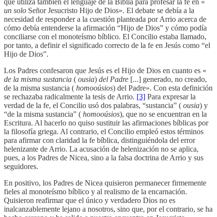
que utiliza también el lenguaje de la Biblia para profesar la fe en «
un solo
Señor Jesucristo Hijo de Dios». El debate se debía a la
necesidad de responder a la cuestión planteada por Arrio acerca de
cómo debía entenderse la afirmación “Hijo de Dios” y cómo podía
conciliarse con el monoteísmo bíblico. El Concilio estaba llamado,
por tanto, a definir el significado correcto de la fe en Jesús como “el
Hijo de Dios”.
Los Padres confesaron que Jesús es el Hijo de Dios en cuanto es «
de la misma sustancia
(
ousia
)
del Padre
[...] generado, no creado,
de la misma sustancia (
homooúsios
) del Padre». Con esta definición
se rechazaba radicalmente la tesis de Arrio.
[3]
Para expresar la
verdad de la fe, el Concilio usó dos palabras, “sustancia” (
ousia
) y
“de la misma sustancia” (
homooúsios
), que no se encuentran en la
Escritura. Al hacerlo no quiso sustituir las afirmaciones bíblicas por
la filosofía griega. Al contrario, el Concilio empleó estos términos
para afirmar con claridad la fe bíblica, distinguiéndola del error
helenizante de Arrio. La acusación de helenización no se aplica,
pues, a los Padres de Nicea, sino a la falsa doctrina de Arrio y sus
seguidores.
En positivo, los Padres de Nicea quisieron permanecer firmemente
fieles al monoteísmo bíblico y al realismo de la encarnación.
Quisieron reafirmar que el único y verdadero Dios no es
inalcanzablemente lejano a nosotros, sino que, por el contrario, se ha