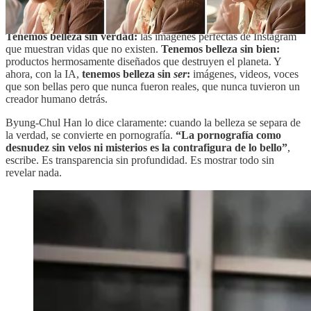
Pero en nuestra época, ese triángulo se ha roto.
Hemos divorciado la belleza de la verdad y del bien.
Tenemos belleza sin verdad:
las imágenes perfectas de Instagram
que muestran vidas que no existen.
Tenemos belleza sin bien:
productos hermosamente diseñados que destruyen el planeta. Y
ahora, con la IA,
tenemos belleza sin
ser
:
imágenes, videos, voces
que son bellas pero que nunca fueron reales, que nunca tuvieron un
creador humano detrás.
Byung-Chul Han lo dice claramente: cuando la belleza se separa de
la verdad, se convierte en pornografía.
“La pornografía como
desnudez sin velos ni misterios es la contrafigura de lo bello”
,
escribe. Es transparencia sin profundidad. Es mostrar todo sin
revelar nada.