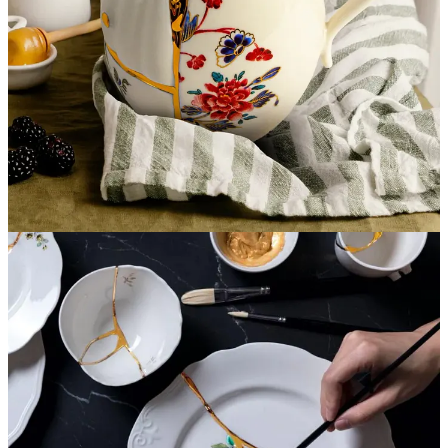
¿Suena familiar? Debería. Porque es exactamente lo que está
pasando ahora con nuestra relación con lo digital.
En un mundo donde la IA puede generar imágenes perfectas en
segundos, las grietas de nuestra humanidad se han convertido en
nuestro oro.
El error en el video, el ruido en la grabación, la imperfección en la
foto... son las líneas doradas que prueban que esto lo hizo un
humano. Que esto es real.
El kintsugi nos enseña algo radical: que la rotura no es el final de la
belleza, sino su comienzo más profundo.
Wabi-Sabi: La Filosofía de lo Imperfecto
Pero el kintsugi no surgió de la nada. Es la expresión artística de
algo más profundo: el wabi-sabi, una cosmovisión estética que
celebra la imperfección, la impermanencia y lo incompleto.
Wabi habla de la belleza austera, la simplicidad que susurra en lugar
de gritar. Sabi se refiere a la belleza que aparece con el paso del
tiempo, la pátina de la edad, las marcas que deja la vida.