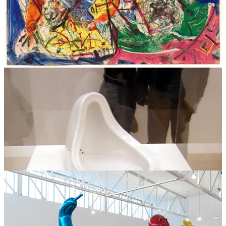
la perfección clásica. No porque desprecie lo bello, sino porque
busca una belleza más profunda, más honesta, más
humana
, o al
menos así es en teoría.
Pero aquí está el problema que señala Han: mucho del arte
contemporáneo ha caído en la trampa opuesta.
En lugar de buscar
una belleza más profunda, simplemente ha eliminado la belleza
del todo. Ha quedado atrapado en lo que Han llama el arte que
“ofrece una producción carente de todo sentido”, el arte que
solo busca el “wow” inmediato, el like instantáneo.
El artista Jeff Koons, con sus esculturas de superficies brillantes y
pulidas, ejemplifica esto perfectamente. Sus obras son
perfectamente
atractivas. Perfectamente llamativas. Perfectamente... vacías. No hay
aspereza. No hay resistencia. No hay misterio. Solo superficie.
Es la versión artística de la imagen generada por IA: técnicamente
impecable, visualmente perfecta, espiritualmente hueca.