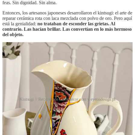
feas. Sin dignidad. Sin alma.
Entonces, los artesanos japoneses desarrollaron el kintsugi: el arte de
reparar cerámica rota con laca mezclada con polvo de oro. Pero aquí
está la genialidad:
no trataban de esconder las grietas. Al
contrario. Las hacían brillar. Las convertían en lo más hermoso
del objeto.
Kintsugi // Recursos de : shopdecor.com y eyeondesign.pl
Las líneas doradas que recorren el cuenco reparado no son un
defecto que se tolera. Son
la obra de arte misma
. Cuentan la historia
del objeto. Dicen: “Esto se rompió. Y aun así, aquí está. Más
hermoso que antes”.