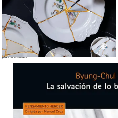
Piénsalo: un cuenco de cerámica completamente liso, perfecto,
simétrico, puede ser técnicamente impecable. Pero un cuenco con
una superficie irregular, con el barniz ligeramente desigual, con la
marca del pulgar del artesano visible en el barro... ese cuenco
tiene
alma
. Tiene historia. Tiene
alguien
detrás.
El filósofo coreano-alemán Byung-Chul Han, en su magistral
ensayo “La salvación de lo bello”, describe nuestra época como
dominada por “la estética de lo pulido, lo liso y lo impecable”. Es la
estética de los smartphones, dice, de las superficies brillantes que no
ofrecen resistencia, que no tienen asperezas, que no dejan espacio
para el misterio.