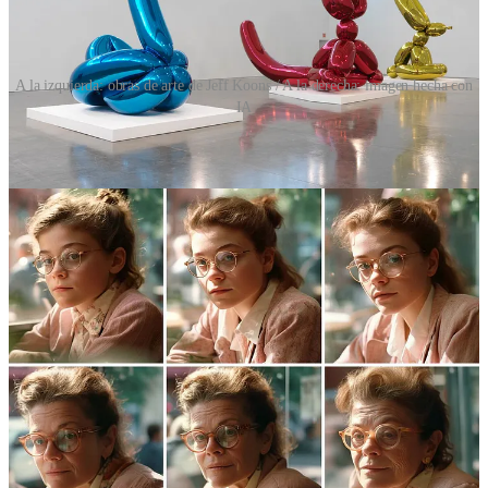
A la izquierda: obras de arte de Jeff Koons / A la derecha: imagen hecha con
IA
El bien, la bondad y la belleza: un
triángulo roto
Y aquí es donde todo esto se vuelve teológicamente fascinante.
En la filosofía clásica y en la teología católica, hablamos de los
trascendentales: el bien, la bondad (o verdad) y la belleza. Son tres
aspectos de una misma realidad última. Son, en cierto sentido,
propiedades referentes a Dios.
Platón decía que lo bello es el resplandor de la verdad. Santo Tomás
añadió que lo bello es aquello que agrada al ser contemplado
precisamente
porque
refleja el bien y la verdad,
«pulchrum est quod
visum placet»
(
Summa Theologiae
I. 5.4 ad1).