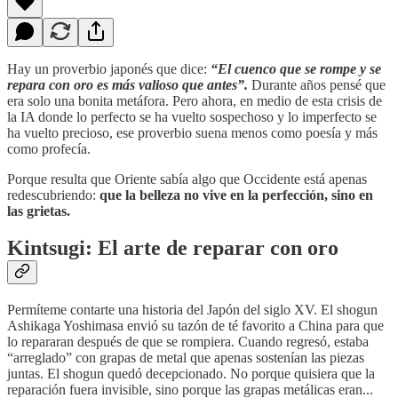
Hay un proverbio japonés que dice:
“El cuenco que se rompe y se
repara con oro es más valioso que antes”.
Durante años pensé que
era solo una bonita metáfora. Pero ahora, en medio de esta crisis de
la IA donde lo perfecto se ha vuelto sospechoso y lo imperfecto se
ha vuelto precioso, ese proverbio suena menos como poesía y más
como profecía.
Porque resulta que Oriente sabía algo que Occidente está apenas
redescubriendo:
que la belleza no vive en la perfección, sino en
las grietas.
Kintsugi: El arte de reparar con oro
Permíteme contarte una historia del Japón del siglo XV. El shogun
Ashikaga Yoshimasa envió su tazón de té favorito a China para que
lo repararan después de que se rompiera. Cuando regresó, estaba
“arreglado” con grapas de metal que apenas sostenían las piezas
juntas. El shogun quedó decepcionado. No porque quisiera que la
reparación fuera invisible, sino porque las grapas metálicas eran...