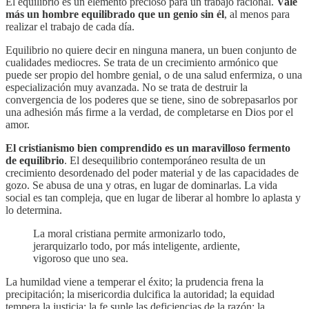
El equilibrio es un elemento precioso para un trabajo racional.
Vale
más un hombre equilibrado que un genio sin él
, al menos para
realizar el trabajo de cada día.
Equilibrio no quiere decir en ninguna manera, un buen conjunto de
cualidades mediocres. Se trata de un crecimiento armónico que
puede ser propio del hombre genial, o de una salud enfermiza, o una
especialización muy avanzada. No se trata de destruir la
convergencia de los poderes que se tiene, sino de sobrepasarlos por
una adhesión más firme a la verdad, de completarse en Dios por el
amor.
El cristianismo bien comprendido es un maravilloso fermento
de equilibrio
. El desequilibrio contemporáneo resulta de un
crecimiento desordenado del poder material y de las capacidades de
gozo. Se abusa de una y otras, en lugar de dominarlas. La vida
social es tan compleja, que en lugar de liberar al hombre lo aplasta y
lo determina.
La moral cristiana permite armonizarlo todo,
jerarquizarlo todo, por más inteligente, ardiente,
vigoroso que uno sea.
La humildad viene a temperar el éxito; la prudencia frena la
precipitación; la misericordia dulcifica la autoridad; la equidad
tempera la justicia; la fe suple las deficiencias de la razón; la