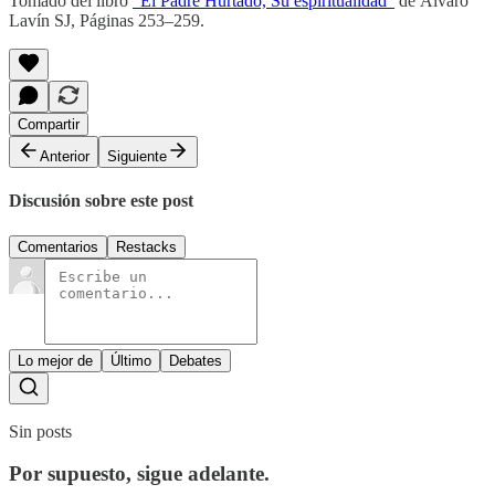
Tomado del libro
“El Padre Hurtado, Su espiritualidad”
de Álvaro
Lavín SJ, Páginas 253–259.
Compartir
Anterior
Siguiente
Discusión sobre este post
Comentarios
Restacks
Lo mejor de
Último
Debates
Sin posts
Por supuesto, sigue adelante.