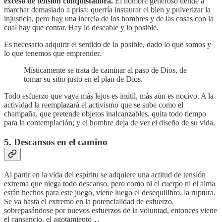
exceso de tensión conquistadora.
El hombre generoso tiende a
marchar demasiado a prisa: querría instaurar el bien y pulverizar la
injusticia, pero hay una inercia de los hombres y de las cosas con la
cual hay que contar. Hay lo deseable y lo posible.
Es necesario adquirir el sentido de lo posible, dado lo que somos y
lo que tenemos que emprender.
Místicamente se trata de caminar al paso de Dios, de
tomar su sitio justo en el plan de Dios.
Todo esfuerzo que vaya más lejos es inútil, más aún es nocivo. A la
actividad la reemplazará el activismo que se sube como el
champaña, que pretende objetos inalcanzables, quita todo tiempo
para la contemplación; y el hombre deja de ver el diseño de su vida.
5. Descansos en el camino
Al partir en la vida del espíritu se adquiere una actitud de tensión
extrema que niega todo descanso, pero como ni el cuerpo ni el alma
están hechos para este juego, viene luego el desequilibro, la ruptura.
Se va hasta el extremo en la potencialidad de esfuerzo,
sobrepasándose por nuevos esfuerzos de la voluntad, entonces viene
el cansancio, el agotamiento…