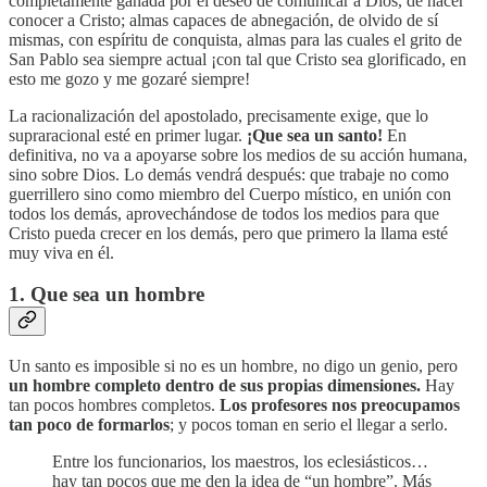
completamente ganada por el deseo de comunicar a Dios, de hacer
conocer a Cristo; almas capaces de abnegación, de olvido de sí
mismas, con espíritu de conquista, almas para las cuales el grito de
San Pablo sea siempre actual ¡con tal que Cristo sea glorificado, en
esto me gozo y me gozaré siempre!
La racionalización del apostolado, precisamente exige, que lo
supraracional esté en primer lugar.
¡Que sea un santo!
En
definitiva, no va a apoyarse sobre los medios de su acción humana,
sino sobre Dios. Lo demás vendrá después: que trabaje no como
guerrillero sino como miembro del Cuerpo místico, en unión con
todos los demás, aprovechándose de todos los medios para que
Cristo pueda crecer en los demás, pero que primero la llama esté
muy viva en él.
1. Que sea un hombre
Un santo es imposible si no es un hombre, no digo un genio, pero
un hombre completo dentro de sus propias dimensiones.
Hay
tan pocos hombres completos.
Los profesores nos preocupamos
tan poco de formarlos
; y pocos toman en serio el llegar a serlo.
Entre los funcionarios, los maestros, los eclesiásticos…
hay tan pocos que me den la idea de “un hombre”. Más