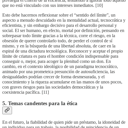
privilegia el criterio de la eficiencia, tendiendo a ignorar todo aquello
que no está vinculado con sus intereses inmediatos. [10]
Esto debe hacernos reflexionar sobre el “sentido del límite”, un
aspecto a menudo descuidado en la mentalidad actual, tecnocrática y
eficientista, y sin embargo decisivo para el desarrollo personal y
social. El ser humano, en efecto, mortal por definición, pensando en
sobrepasar todo límite gracias a la técnica, corre el riesgo, en la
obsesión de querer controlarlo todo, de perder el control de sí
mismo, y en la búsqueda de una libertad absoluta, de caer en la
espiral de una dictadura tecnológica. Reconocer y aceptar el propio
límite de criatura es para el hombre condición indispensable para
conseguir o, mejor, para acoger la plenitud como un don. En
cambio, en el contexto ideológico de un paradigma tecnocrático,
animado por una prometeica presunción de autosuficiencia, las
desigualdades podrían crecer de forma desmesurada, y el
conocimiento y la riqueza acumularse en las manos de unos pocos,
con graves riesgos para las sociedades democráticas y la
coexistencia pacífica. [11]
5. Temas candentes para la ética
En el futuro, la fiabilidad de quien pide un préstamo, la idoneidad de
un individuo para un trabajo, la posibilidad de reincidencia de un