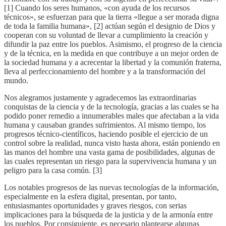
[1] Cuando los seres humanos, «con ayuda de los recursos
técnicos», se esfuerzan para que la tierra «llegue a ser morada digna
de toda la familia humana», [2] actúan según el designio de Dios y
cooperan con su voluntad de llevar a cumplimiento la creación y
difundir la paz entre los pueblos. Asimismo, el progreso de la ciencia
y de la técnica, en la medida en que contribuye a un mejor orden de
la sociedad humana y a acrecentar la libertad y la comunión fraterna,
lleva al perfeccionamiento del hombre y a la transformación del
mundo.
Nos alegramos justamente y agradecemos las extraordinarias
conquistas de la ciencia y de la tecnología, gracias a las cuales se ha
podido poner remedio a innumerables males que afectaban a la vida
humana y causaban grandes sufrimientos. Al mismo tiempo, los
progresos técnico-científicos, haciendo posible el ejercicio de un
control sobre la realidad, nunca visto hasta ahora, están poniendo en
las manos del hombre una vasta gama de posibilidades, algunas de
las cuales representan un riesgo para la supervivencia humana y un
peligro para la casa común. [3]
Los notables progresos de las nuevas tecnologías de la información,
especialmente en la esfera digital, presentan, por tanto,
entusiasmantes oportunidades y graves riesgos, con serias
implicaciones para la búsqueda de la justicia y de la armonía entre
los pueblos. Por consiguiente, es necesario plantearse algunas