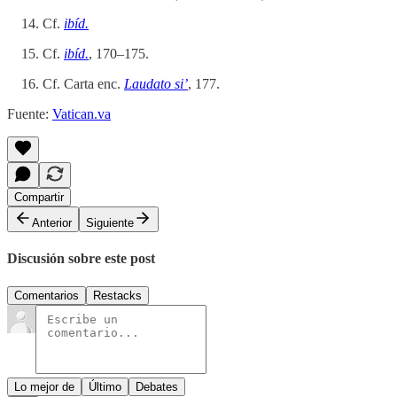
Cf.
ibíd.
Cf.
ibíd.
, 170–175.
Cf. Carta enc.
Laudato si’
, 177.
Fuente:
Vatican.va
Compartir
Anterior
Siguiente
Discusión sobre este post
Comentarios
Restacks
Lo mejor de
Último
Debates