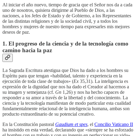
Al iniciar el año nuevo, tiempo de gracia que el Señor nos da a cada
uno de nosotros, quisiera dirigirme al Pueblo de Dios, a las
naciones, a los Jefes de Estado y de Gobierno, a los Representantes
de las distintas religiones y de la sociedad civil, y a todos los
hombres y mujeres de nuestro tiempo para expresarles mis mejores
deseos de paz.
1. El progreso de la ciencia y de la tecnología como
camino hacia la paz
La Sagrada Escritura atestigua que Dios ha dado a los hombres su
Espíritu para que tengan «habilidad, talento y experiencia en la
ejecución de toda clase de trabajos» (
Ex
35,31). La inteligencia es
expresión de la dignidad que nos ha dado el Creador al hacernos a
su imagen y semejanza (cf.
Gn
1,26) y nos ha hecho capaces de
responder a su amor a través de la libertad y del conocimiento. La
ciencia y la tecnología manifiestan de modo particular esta cualidad
fundamentalmente relacional de la inteligencia humana, ambas son
producto extraordinario de su potencial creativo.
En la Constitución pastoral
Gaudium et spes
, el
Concilio Vaticano II
ha insistido en esta verdad, declarando que «siempre se ha esforzado
el hombre con su trabajo y con su ingenio en perfeccionar su vida».