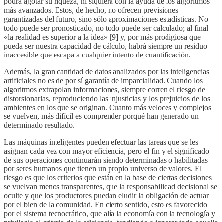
podrá agotar su riqueza, ni siquiera con la ayuda de los algoritmos
más avanzados. Estos, de hecho, no ofrecen previsiones
garantizadas del futuro, sino sólo aproximaciones estadísticas. No
todo puede ser pronosticado, no todo puede ser calculado; al final
«la realidad es superior a la idea» [9] y, por más prodigiosa que
pueda ser nuestra capacidad de cálculo, habrá siempre un residuo
inaccesible que escapa a cualquier intento de cuantificación.
Además, la gran cantidad de datos analizados por las inteligencias
artificiales no es de por sí garantía de imparcialidad. Cuando los
algoritmos extrapolan informaciones, siempre corren el riesgo de
distorsionarlas, reproduciendo las injusticias y los prejuicios de los
ambientes en los que se originan. Cuanto más veloces y complejos
se vuelven, más difícil es comprender porqué han generado un
determinado resultado.
Las máquinas inteligentes pueden efectuar las tareas que se les
asignan cada vez con mayor eficiencia, pero el fin y el significado
de sus operaciones continuarán siendo determinadas o habilitadas
por seres humanos que tienen un propio universo de valores. El
riesgo es que los criterios que están en la base de ciertas decisiones
se vuelvan menos transparentes, que la responsabilidad decisional se
oculte y que los productores puedan eludir la obligación de actuar
por el bien de la comunidad. En cierto sentido, esto es favorecido
por el sistema tecnocrático, que alía la economía con la tecnología y