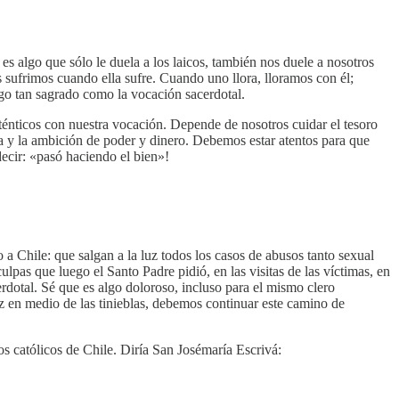
es algo que sólo le duela a los laicos, también nos duele a nosotros
 sufrimos cuando ella sufre. Cuando uno llora, lloramos con él;
lgo tan sagrado como la vocación sacerdotal.
énticos con nuestra vocación. Depende de nosotros cuidar el tesoro
na y la ambición de poder y dinero. Debemos estar atentos para que
decir: «pasó haciendo el bien»!
o a Chile: que salgan a la luz todos los casos de abusos tanto sexual
culpas que luego el Santo Padre pidió, en las visitas de las víctimas, en
dotal. Sé que es algo doloroso, incluso para el mismo clero
uz en medio de las tinieblas, debemos continuar este camino de
s católicos de Chile. Diría San Josémaría Escrivá: