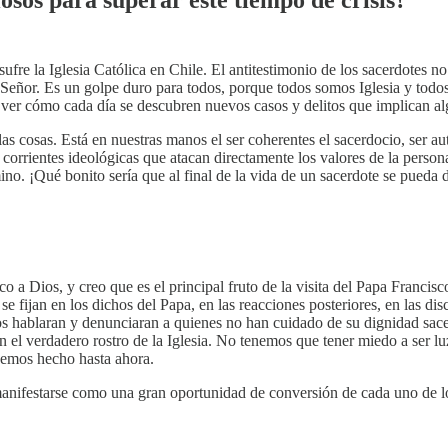
fre la Iglesia Católica en Chile. El antitestimonio de los sacerdotes no 
Señor. Es un golpe duro para todos, porque todos somos Iglesia y todos
 ver cómo cada día se descubren nuevos casos y delitos que implican a
osas. Está en nuestras manos el ser coherentes el sacerdocio, ser aut
 corrientes ideológicas que atacan directamente los valores de la perso
no. ¡Qué bonito sería que al final de la vida de un sacerdote se pueda 
co a Dios, y creo que es el principal fruto de la visita del Papa Francisc
se fijan en los dichos del Papa, en las reacciones posteriores, en las dis
 hablaran y denunciaran a quienes no han cuidado de su dignidad sacer
 el verdadero rostro de la Iglesia. No tenemos que tener miedo a ser l
 hemos hecho hasta ahora.
manifestarse como una gran oportunidad de conversión de cada uno de lo