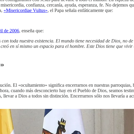
isericordia, confianza, cercanía, ayuda, esperanza, fe. No dejemos que s
a,
«Misericordiae Vultus»
, el Papa señala enfáticamente que:
il de 2006
, enseña que:
s con toda nuestra existencia. El mundo tiene necesidad de Dios, no de 
creó en sí mismo un espacio para el hombre. Este Dios tiene que vivir e
o»
cución. El «ocultamiento» significa encerrarnos en nuestras parroquias, 
 ahora, cuando más desconcierto hay en el Pueblo de Dios, seamos testi
s, llevar a Dios a todos sin distinción. Encerrarnos sólo nos llevaría a 