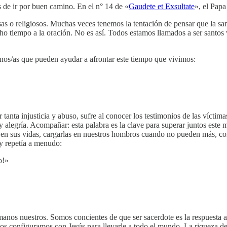
 de ir por buen camino. En el n° 14 de «
Gaudete et Exsultate
», el Papa
osas o religiosos. Muchas veces tenemos la tentación de pensar que la san
ho tiempo a la oración. No es así. Todos estamos llamados a ser santos
lenos/as que pueden ayudar a afrontar este tiempo que vivimos:
 tanta injusticia y abuso, sufre al conocer los testimonios de las vícti
y alegría. Acompañar: esta palabra es la clave para superar juntos este
os en sus vidas, cargarlas en nuestros hombros cuando no pueden más, c
 y repetía a menudo:
ro!»
nos nuestros. Somos concientes de que ser sacerdote es la respuesta a
os configuramos con Jesús para llevarle a todo el mundo. La riqueza de