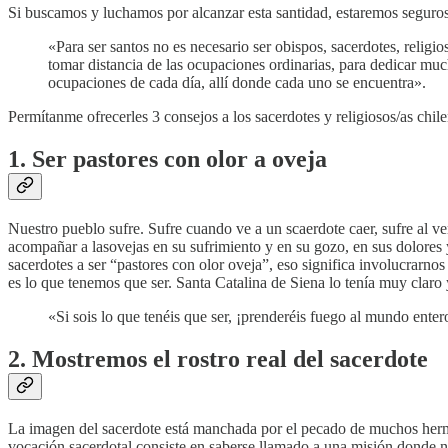
Si buscamos y luchamos por alcanzar esta santidad, estaremos seguros
«Para ser santos no es necesario ser obispos, sacerdotes, religi
tomar distancia de las ocupaciones ordinarias, para dedicar muc
ocupaciones de cada día, allí donde cada uno se encuentra».
Permítanme ofrecerles 3 consejos a los sacerdotes y religiosos/as chi
1. Ser pastores con olor a oveja
Nuestro pueblo sufre. Sufre cuando ve a un scaerdote caer, sufre al ver
acompañar a lasovejas en su sufrimiento y en su gozo, en sus dolores 
sacerdotes a ser “pastores con olor oveja”, eso significa involucrarn
es lo que tenemos que ser. Santa Catalina de Siena lo tenía muy claro
«Si sois lo que tenéis que ser, ¡prenderéis fuego al mundo ente
2. Mostremos el rostro real del sacerdote
La imagen del sacerdote está manchada por el pecado de muchos herma
vocación sacerdotal consiste en saberse llamado a una misión donde n