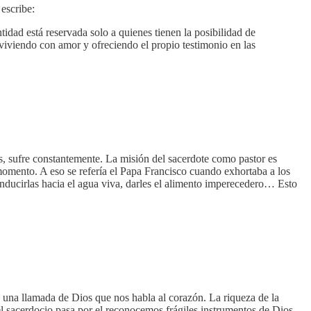
 escribe:
tidad está reservada solo a quienes tienen la posibilidad de
 viviendo con amor y ofreciendo el propio testimonio en las
mas, sufre constantemente. La misión del sacerdote como pastor es
 momento. A eso se refería el Papa Francisco cuando exhortaba a los
onducirlas hacia el agua viva, darles el alimento imperecedero… Esto
 una llamada de Dios que nos habla al corazón. La riqueza de la
l sacerdocio pasa por el reconocemos frágiles instrumentos de Dios.