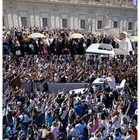
El
Papa Benedicto XVI
acogió en esta declaración de intenciones
el «programa de reforma» de los Padres conciliares, «en equilibrio
con la gran tradición litúrgica del pasado y el futuro. No pocas veces
se contrapone de manera torpe tradición y progreso. En realidad, los