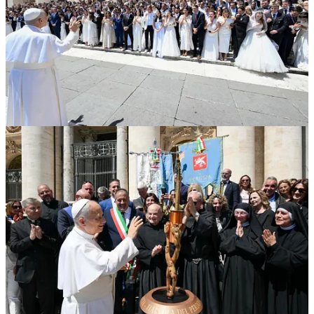
1
1
Compartir
Anterior
Siguiente
Discusión sobre este post
Comentarios
Restacks
Lo mejor de
Último
Debates
Sin posts