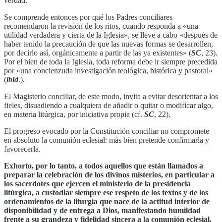
verdad.
Se comprende entonces por qué los Padres conciliares
recomendaron la revisión de los ritos, cuando responda a «una
utilidad verdadera y cierta de la Iglesia», se lleve a cabo «después de
haber tenido la precaución de que las nuevas formas se desarrollen,
por decirlo así, orgánicamente a partir de las ya existentes» (
SC
, 23).
Por el bien de toda la Iglesia, toda reforma debe ir siempre precedida
por «una concienzuda investigación teológica, histórica y pastoral»
(
ibid
.).
El Magisterio conciliar, de este modo, invita a evitar desorientar a los
fieles, disuadiendo a cualquiera de añadir o quitar o modificar algo,
en materia litúrgica, por iniciativa propia (cf.
SC
, 22).
El progreso evocado por la Constitución conciliar no compromete
en absoluto la comunión eclesial: más bien pretende confirmarla y
favorecerla.
Exhorto, por lo tanto, a todos aquellos que están llamados a
preparar la celebración de los divinos misterios, en particular a
los sacerdotes que ejercen el ministerio de la presidencia
litúrgica, a custodiar siempre ese respeto de los textos y de los
ordenamientos de la liturgia que nace de la actitud interior de
disponibilidad y de entrega a Dios, manifestando humildad
frente a su grandeza y fidelidad sincera a la comunión eclesial.