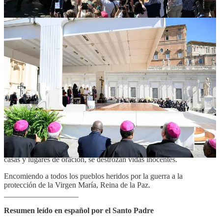
Saludo cordialmente a los peregrinos de lengua española. Que la
liturgia, que nos ayuda a la glorificación del Señor y a nuestra propia
santificación, sea siempre valorada y respetada por todos, sobre todo
en la celebración de los sagrados misterios. Que Dios los bendiga.
Muchas gracias.
__________________
Llamamiento
Sigo por preocupación la guerra en Ucrania, que está viviendo estos
días una fuerte intensificación.
Deseo expresar mi cercanía a quienes sufren a causa de los recientes
ataques, perpetrados también contra civiles.
La guerra no resuelve los problemas, sino que los agrava; no genera
seguridad, sino que multiplica el sufrimiento y el odio. Donde caen
misiles y drones, se desvanece también la esperanza, se destruyen
casas y lugares de oración, se destrozan vidas inocentes.
Encomiendo a todos los pueblos heridos por la guerra a la
protección de la Virgen María, Reina de la Paz.
___________________
Resumen leído en español por el Santo Padre