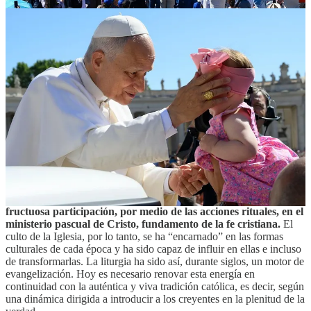
dos conceptos se integran: la tradición es una realidad viva y por ello
incluye en sí misma el principio del desarrollo, del progreso. Es
como decir que el río de la tradición lleva en sí también su fuente y
tiende hacia la desembocadura» (
Discurso a los participantes en el
Congreso por el 50° aniversario de la fundación del Instituto
litúrgico pontificio de San Anselmo, 6 de mayo de 2011
).
El
Concilio
afirma la legitimidad de ese proceso arraigado en la
auténtica Tradición, distinguiendo dentro de la liturgia «una parte
que es inmutable por ser la institución divina» de «otras partes
sujetas a cambio, que en el decurso del tiempo pueden y aún deben
variar, si es que en ellas se han introducido elementos que no
responden bien a la naturaleza íntima de la misma Liturgia o han
llegado a ser menos apropiados» (
SC
, 21).
A lo largo de los siglos se han producido constantemente
cambios de este tipo, con el fin de consentir a los fieles una
fructuosa participación, por medio de las acciones rituales, en el
ministerio pascual de Cristo, fundamento de la fe cristiana.
El
culto de la Iglesia, por lo tanto, se ha “encarnado” en las formas
culturales de cada época y ha sido capaz de influir en ellas e incluso
de transformarlas. La liturgia ha sido así, durante siglos, un motor de
evangelización. Hoy es necesario renovar esta energía en
continuidad con la auténtica y viva tradición católica, es decir, según
una dinámica dirigida a introducir a los creyentes en la plenitud de la