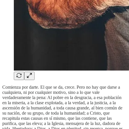
Comienza por darte. El que se da, crece. Pero no hay que darse a
cualquiera, ni por cualquier motivo, sino a lo que vale
verdaderamente la pena: Al pobre en la desgracia, a esa población
en la miseria, a la clase explotada, a la verdad, a la justicia, a la
ascensión de la humanidad, a toda causa grande, al bien común de
su nación, de su grupo, de toda la humanidad; a Cristo, que
recapitula estas causas en sí mismo, que las contiene, que las
purifica, que las eleva; a la Iglesia, mensajera de la luz, dadora de
vida, libertadora; a Dios, a Dios en plenitud, sin reserva, porque es