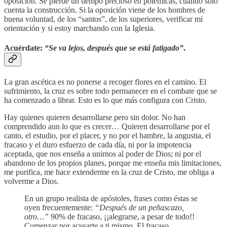
oposición. Se pierde un tiempo precioso en polémicas, cuando sólo
cuenta la construcción. Si la oposición viene de los hombres de
buena voluntad, de los “santos”, de los superiores, verificar mi
orientación y si estoy marchando con la Iglesia.
Acuérdate:
“Se va lejos, después que se está fatigado”
.
La gran ascética es no ponerse a recoger flores en el camino. El
sufrimiento, la cruz es sobre todo permanecer en el combate que se
ha comenzado a librar. Esto es lo que más configura con Cristo.
Hay quienes quieren desarrollarse pero sin dolor. No han
comprendido aun lo que es crecer… Quieren desarrollarse por el
canto, el estudio, por el placer, y no por el hambre, la angustia, el
fracaso y el duro esfuerzo de cada día, ni por la impotencia
aceptada, que nos enseña a unirnos al poder de Dios; ni por el
abandono de los propios planes, porque me enseña mis limitaciones,
me purifica, me hace extenderme en la cruz de Cristo, me obliga a
volverme a Dios.
En un grupo realista de apóstoles, frases como éstas se
oyen frecuentemente:
“Después de un peñascazo,
otro…”
90% de fracaso, ¡¡alegrarse, a pesar de todo!!
Comenzar por acusarte a ti mismo. El fracaso