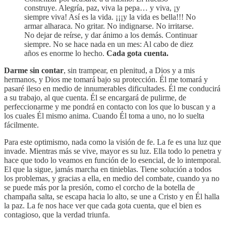
construye. Alegría, paz, viva la pepa… y viva, ¡y
siempre viva! Así es la vida. ¡¡¡y la vida es bella!!! No
armar alharaca. No gritar. No indignarse. No irritarse.
No dejar de reírse, y dar ánimo a los demás. Continuar
siempre. No se hace nada en un mes: Al cabo de diez
años es enorme lo hecho.
Cada gota cuenta.
Darme sin contar
, sin trampear, en plenitud, a Dios y a mis
hermanos, y Dios me tomará bajo su protección. Él me tomará y
pasaré ileso en medio de innumerables dificultades. Él me conducirá
a su trabajo, al que cuenta. Él se encargará de pulirme, de
perfeccionarme y me pondrá en contacto con los que lo buscan y a
los cuales Él mismo anima. Cuando Él toma a uno, no lo suelta
fácilmente.
Para este optimismo, nada como la visión de fe. La fe es una luz que
invade. Mientras más se vive, mayor es su luz. Ella todo lo penetra y
hace que todo lo veamos en función de lo esencial, de lo intemporal.
El que la sigue, jamás marcha en tinieblas. Tiene solución a todos
los problemas, y gracias a ella, en medio del combate, cuando ya no
se puede más por la presión, como el corcho de la botella de
champaña salta, se escapa hacia lo alto, se une a Cristo y en Él halla
la paz. La fe nos hace ver que cada gota cuenta, que el bien es
contagioso, que la verdad triunfa.