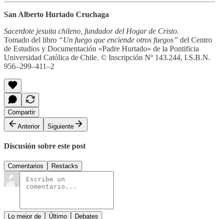
San Alberto Hurtado Cruchaga
Sacerdote jesuita chileno, fundador del Hogar de Cristo.
Tomado del libro
“Un fuego que enciende otros fuegos”
del
Centro
de Estudios y Documentación «Padre Hurtado» de la Pontificia
Universidad Católica de Chile. © Inscripción Nº 143.244, I.S.B.N.
956–299–411–2
Compartir
Anterior
Siguiente
Discusión sobre este post
Comentarios
Restacks
Lo mejor de
Último
Debates