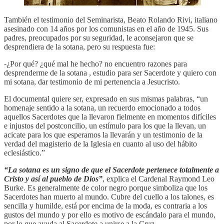
También el testimonio del Seminarista, Beato Rolando Rivi, italiano
asesinado con 14 años por los comunistas en el año de 1945. Sus
padres, preocupados por su seguridad, le aconsejaron que se
desprendiera de la sotana, pero su respuesta fue:
-¿Por qué? ¿qué mal he hecho? no encuentro razones para
desprenderme de la sotana , estudio para ser Sacerdote y quiero con
mi sotana, dar testimonio de mi pertenencia a Jesucristo.
El documental quiere ser, expresado en sus mismas palabras, “un
homenaje sentido a la sotana, un recuerdo emocionado a todos
aquellos Sacerdotes que la llevaron fielmente en momentos difíciles
e injustos del postconcilio, un estímulo para los que la llevan, un
acicate para los que esperamos la llevarán y un testimonio de la
verdad del magisterio de la Iglesia en cuanto al uso del hábito
eclesiástico.”
“La sotana es un signo de que el Sacerdote pertenece totalmente a
Cristo y así al pueblo de Dios”
, explica el Cardenal Raymond Leo
Burke. Es generalmente de color negro porque simboliza que los
Sacerdotes han muerto al mundo. Cubre del cuello a los talones, es
sencilla y humilde, está por encima de la moda, es contraria a los
gustos del mundo y por ello es motivo de escándalo para el mundo,
por lo que ayuda al Sacerdote a unirse a la Cruz.