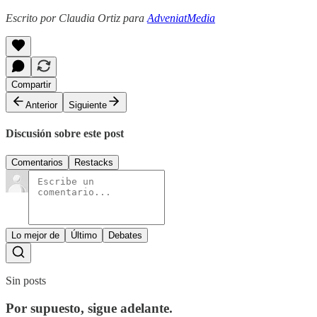
Escrito por Claudia Ortiz para
AdveniatMedia
Compartir
Anterior
Siguiente
Discusión sobre este post
Comentarios
Restacks
Lo mejor de
Último
Debates
Sin posts
Por supuesto, sigue adelante.