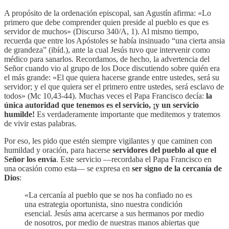
A propósito de la ordenación episcopal, san Agustín afirma: «Lo
primero que debe comprender quien preside al pueblo es que es
servidor de muchos» (Discurso 340/A, 1). Al mismo tiempo,
recuerda que entre los Apóstoles se había insinuado “una cierta ansia
de grandeza” (ibíd.), ante la cual Jesús tuvo que intervenir como
médico para sanarlos. Recordamos, de hecho, la advertencia del
Señor cuando vio al grupo de los Doce discutiendo sobre quién era
el más grande: «El que quiera hacerse grande entre ustedes, será su
servidor; y el que quiera ser el primero entre ustedes, será esclavo de
todos» (Mc 10,43-44). Muchas veces el Papa Francisco decía:
la
única autoridad que tenemos es el servicio, ¡y un servicio
humilde!
Es verdaderamente importante que meditemos y tratemos
de vivir estas palabras.
Por eso, les pido que estén siempre vigilantes y que caminen con
humildad y oración, para hacerse
servidores del pueblo al que el
Señor los envía
. Este servicio —recordaba el Papa Francisco en
una ocasión como esta— se expresa en
ser signo de la cercanía de
Dios
:
«La cercanía al pueblo que se nos ha confiado no es
una estrategia oportunista, sino nuestra condición
esencial. Jesús ama acercarse a sus hermanos por medio
de nosotros, por medio de nuestras manos abiertas que