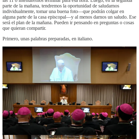
las 11 o intentaremos terminar para esa hora. Luego, en la segunda
parte de la mañana, tendremos la oportunidad de saludarnos
individualmente, tomar una buena foto—que podrán colgar en
alguna parte de la casa episcopal—y al menos darnos un saludo. Ese
será el plan de la mañana. Pueden ir pensando en preguntas o cosas
que quieran compartir.
Primero, unas palabras preparadas, en italiano.
Queridos hermanos en el episcopado:
Los recibo y los saludo con gran alegría, casi al final de estos días de
formación y oración que han vivido juntos aquí en Roma.
Agradezco al Dicasterio para los Obispos —pensé en venir a este