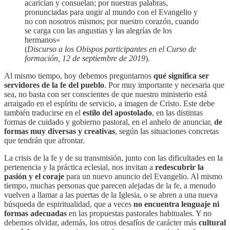
acarician y consuelan; por nuestras palabras,
pronunciadas para ungir al mundo con el Evangelio y
no con nosotros mismos; por nuestro corazón, cuando
se carga con las angustias y las alegrías de los
hermanos»
(
Discurso a los Obispos participantes en el Curso de
formación, 12 de septiembre de 2019
).
Al mismo tiempo, hoy debemos preguntarnos
qué significa ser
servidores de la fe del pueblo
. Por muy importante y necesaria que
sea, no basta con ser conscientes de que nuestro ministerio está
arraigado en el espíritu de servicio, a imagen de Cristo. Este debe
también traducirse en el
estilo del apostolado
, en las distintas
formas de cuidado y gobierno pastoral, en el anhelo de anunciar,
de
formas muy diversas y creativas
, según las situaciones concretas
que tendrán que afrontar.
La crisis de la fe y de su transmisión, junto con las dificultades en la
pertenencia y la práctica eclesial, nos invitan a
redescubrir la
pasión y el coraje
para un nuevo anuncio del Evangelio. Al mismo
tiempo, muchas personas que parecen alejadas de la fe, a menudo
vuelven a llamar a las puertas de la Iglesia, o se abren a una nueva
búsqueda de espiritualidad, que a veces
no encuentra lenguaje ni
formas adecuadas
en las propuestas pastorales habituales. Y no
debemos olvidar, además, los otros desafíos de carácter más
cultural