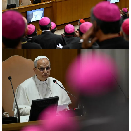
1
Compartir
Anterior
Siguiente
Discusión sobre este post
Comentarios
Restacks
Lo mejor de
Último
Debates
Sin posts