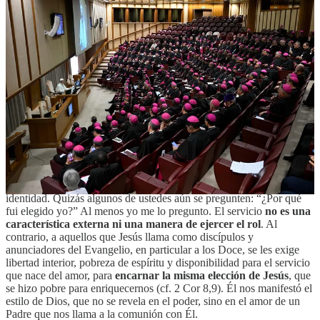
curso vestido también de negro, pero…—, al Dicasterio para las
Iglesias Orientales y al Dicasterio para la Evangelización, en las
personas del Prefecto, los Secretarios y sus colaboradores, que se
han encargado de la preparación y organización de este curso.
Deseo recordar, ante todo, algo tan simple como no evidente:
el don
que han recibido no es para ustedes mismos, sino para servir la
causa del Evangelio
. Han sido elegidos y llamados para ser
enviados, como apóstoles del Señor y como servidores de la fe. Y es
precisamente sobre esto que quiero detenerme brevemente antes de
entablar un diálogo fraterno con ustedes:
el obispo es servidor
, el
obispo está llamado a servir la fe del pueblo.
Se trata de algo que tiene que ver con nuestra identidad. Después
hablaré un poco de algunos elementos y características de esta
identidad. Quizás algunos de ustedes aún se pregunten: “¿Por qué
fui elegido yo?” Al menos yo me lo pregunto. El servicio
no es una
característica externa ni una manera de ejercer el rol
. Al
contrario, a aquellos que Jesús llama como discípulos y
anunciadores del Evangelio, en particular a los Doce, se les exige
libertad interior, pobreza de espíritu y disponibilidad para el servicio
que nace del amor, para
encarnar la misma elección de Jesús
, que
se hizo pobre para enriquecernos (cf. 2 Cor 8,9). Él nos manifestó el
estilo de Dios, que no se revela en el poder, sino en el amor de un
Padre que nos llama a la comunión con Él.