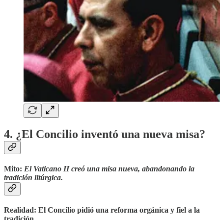
4. ¿El Concilio inventó una nueva misa?
Mito
:
El Vaticano II creó una misa nueva, abandonando la
tradición litúrgica.
Realidad
: El Concilio pidió una
reforma orgánica y fiel a la
tradición
.