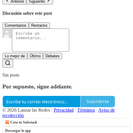
Anterior
Siguiente
Discusión sobre este post
Comentarios
Restacks
Lo mejor de
Último
Debates
Sin posts
Por supuesto, sigue adelante.
Suscribirse
© 2026 Lanzar las Redes
·
Privacidad
∙
Términos
∙
Aviso de
recolección
Crea tu Substack
Descargar la app