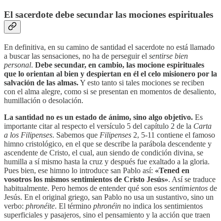
El sacerdote debe secundar las mociones espirituales
En definitiva, en su camino de santidad el sacerdote no está llamado
a buscar las sensaciones, no ha de perseguir el
sentirse bien
personal
.
Debe secundar, en cambio, las mocione espirituales
que lo orientan al bien y despiertan en él el celo misionero por la
salvación de las almas.
Y esto tanto si tales mociones se reciben
con el alma alegre, como si se presentan en momentos de desaliento,
humillación o desolación.
La santidad no es un estado de ánimo, sino algo objetivo.
Es
importante citar al respecto el versículo 5 del capítulo 2 de la
Carta
a los Filipenses
. Sabemos que
Filipenses
2, 5-11 contiene el famoso
himno cristológico, en el que se describe la parábola descendente y
ascendente de Cristo, el cual, aun siendo de condición divina, se
humilla a sí mismo hasta la cruz y después fue exaltado a la gloria.
Pues bien, ese himno lo introduce san Pablo así:
«Tened en
vosotros los mismos sentimientos de Cristo Jesús»
. Así se traduce
habitualmente. Pero hemos de entender qué son esos
sentimientos
de
Jesús. En el original griego, san Pablo no usa un sustantivo, sino un
verbo:
phronéite
. El término
phronéin
no indica los sentimientos
superficiales y pasajeros, sino el pensamiento y la acción que traen