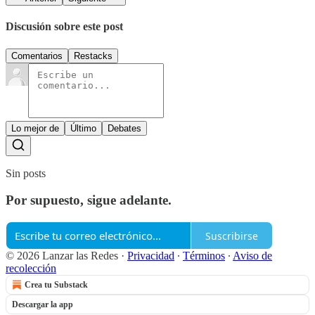
Discusión sobre este post
Comentarios
Restacks
Lo mejor de
Último
Debates
Sin posts
Por supuesto, sigue adelante.
Suscribirse
© 2026 Lanzar las Redes
·
Privacidad
∙
Términos
∙
Aviso de
recolección
Crea tu Substack
Descargar la app