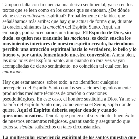
Tampoco falta con frecuencia una deriva sentimental, ya sea en los
textos que se leen como en los cantos que se entonan. ¿De dónde
viene este
emotivismo
espiritual? Probablemente de la idea que
señalábamos más arriba: que hay que actuar de forma que, durante
la oración, sintamos la
emoción
del Espíritu Santo. Aquí, sin
embargo, podría acecharnos una trampa.
El Espíritu de Dios, sin
duda, es quien nos transmite las
mociones
, es decir, suscita los
movimientos interiores de nuestro espíritu creado, haciéndonos
percibir una atracción espiritual hacia lo verdadero, lo bello y lo
bueno y, por tanto, fomentando nuestra conversión.
Ahora bien,
las
mociones
del Espíritu Santo, aun cuando no rara vez vayan
acompañadas de cierto sentimiento, no coinciden tal cual con las
emociones
.
Hay que estar atentos, sobre todo, a no identificar cualquier
percepción del Espíritu Santo con las sensaciones ingeniosamente
producidas mediante técnicas de oración o creaciones
pseudolitúrgicas. En este caso, el hombre sustituiría a Dios. Ya no se
trataría del Espíritu Santo que, como enseña el Señor, sopla donde
quiere.
Aquí el Espíritu debería soplar donde y cuando
queramos nosotros.
Tendría que ponerse al servicio del buen éxito
de nuestros encuentros religiosos, garantizando y asegurando que
todos
se sientan
satisfechos en tales circunstancias.
La multisecular experiencia espiritual de los santos muestra que