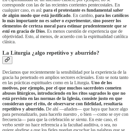
corresponde con las de las recientes corrientes pentecostales. En
cualquier caso, es así:
para el protestante es fundamental
saber
de algún modo que está justificado
. En cambio,
para los católicos
lo más importante no es
saber
o
experimentar
, sino poseer los
elementos de certeza moral para estimar prudentemente que
se
está
en gracia de Dios
. Es menos cuestión de experiencia que de
objetividad. Esto, al menos, de acuerdo con la espiritualidad católica
clásica.
La Liturgia ¿algo repetitivo y aburrido?
Decíamos que recientemente la sensibilidad por la experiencia de la
gracia ha penetrado en amplios sectores eclesiales. Esto se nota tanto
en las prácticas espirituales como en la Liturgia.
Uno de los
motivos, por ejemplo, por el que muchos sacerdotes cometen
abusos litúrgicos, introduciendo en los ritos sagrados lo que no
está previsto en las normas de la Iglesia, consiste justo en que
consideran que el rito, de observarse con fidelidad, resultaría
repetitivo y aburrido.
De ahí —añaden— que haya que hacer algo
para personalizarlo, para hacerlo nuestro , o bien —como se oye con
frecuencia— para que la celebración
se sienta
. En este caso, el
verbo
sentir
no hace referencia a la facultad auditiva, o sea, no
quiere aludirse a que los fieles puedan escuchar las palabras que se