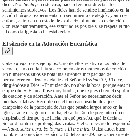
dicen. No.
Sentir
, en este caso, hace referencia directa a los
sentimientos subjetivos. Los fieles han de sentirse implicados en la
acción litúrgica, experimentar un sentimiento de alegría, y aun de
euforia, entrar en un estado de exaltación durante la celebración.
Con este planteamiento, ese
sentir
no es posible si se respeta el rito
tal como la Iglesia lo ha establecido.
El silencio en la Adoración Eucarística
Cabe agregar otros ejemplos. Uno de ellos relativo a los ratos de
silencio, tanto en la Liturgia como en otros momentos de oración.
En numerosos sitios se nota una auténtica incapacidad de
permanecer en silencio delante del Señor. El
salmo 39, 10
dice,
dirigiéndose a Dios: «Enmudecido, no abro la boca, porque eres tú
el que obra». Es una frase muy bonita, que expresa bien el espíritu
de oración y de adoración. Ante el Señor no necesitamos decir
muchas palabras. Recordemos el famoso episodio de aquel
campesino de la parroquia de Ars que pasaba largos ratos en la
iglesia, ante el sagrario. Un día, el santo Cura le preguntó cómo
empleaba el tiempo, qué hacía, en qué pensaba, qué le decía al
Señor durante sus prolongadas visitas. Y el campesino le respondió:
—
Nada, señor cura. Yo lo miro y Él me mira.
Quizá aquel buen
hombre no conocía el versículo 10 del salmo 39, ¡pero ciertamente