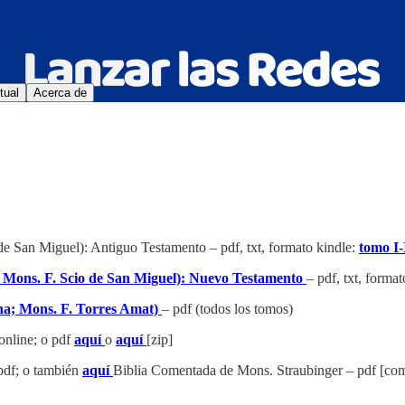
tual
Acerca de
 de San Miguel): Antiguo Testamento – pdf, txt, formato kindle:
tomo I-
a; Mons. F. Scio de San Miguel): Nuevo Testamento
– pdf, txt, forma
ina; Mons. F. Torres Amat)
– pdf (todos los tomos)
 online; o pdf
aquí
o
aquí
[zip]
pdf; o también
aquí
Biblia Comentada de Mons. Straubinger – pdf [com