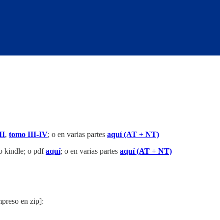
II
,
tomo III-IV
; o en varias partes
aquí (AT + NT)
to kindle; o pdf
aquí
; o en varias partes
aquí (AT + NT)
preso en zip]: