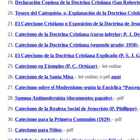
Declaración Copiosa de la Doctrina Cristiana (San Rober
Tesoro del Catequista, o, Explanación de la Doctrina Cris
El Catecismo Cristiano o Exposición de la Doctrina de Jes
Catecismo de la Doctrina Cristiana (curso inferior; P. J. 
Catecismo de la Doctrina Cristiana (segundo grado; 1958)
El Catecismo de la Doctrina Cristiana Explicado (P. S. J.
Catecismo en Ejemplos (P. C. Ortúzar)
– lee online
Catecismo de la Santa Misa
– lee online; o pdf
aquí
Catecismo sobre el Modernismo según la Encíclica “Pascen
Summa Antimodernista (documentos papales)
– pdf
Catecismo de la Realeza Social de Jesucristo (P. Phillippe)
–
Catecismo para la Primera Comunión (1929)
– pdf
Catecismo para Niños
– pdf