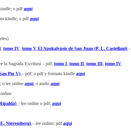
kindle; o pdf
aquí
ato kindle; o pdf
aquí
rtes)
I
,
tomo IV
,
tomo V
El Apokalypsis de San Juan (P. L. Castellani)
–
e la Sagrada Escritura – pdf:
tomo I
,
tomo II
,
tomo III
,
tomo IV
San Pío V)
– pdf; o pdf y formato kindle
aquí
; o lee online
aquí
; o audio
aquí
 online
 Ripalda)
– lee online o pdf;
aquí
. E. Nieremberg)
– lee online; pdf
aquí