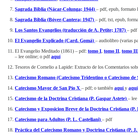
Sagrada Biblia (Nácar-Colunga; 1944)
– pdf, epub, formato 
Sagrada Biblia (Bóver-Cantera; 1947)
– pdf, txt, epub, form
Los Santos Evangelios (traducción de A. Petite; 1787)
– pdf
El Evangelio Explicado (Card. Gomá)
– audiolibro (varias pa
El Evangelio Meditado (1861) – pdf:
tomo I
,
tomo II
,
tomo II
– lee online; o pdf
aquí
Tesoros de Cornelio a Lapide: Extracto de los Comentarios sobr
Catecismo Romano (Catecismo Tridentino o Catecismo de 
Catecismo Mayor de San Pío X
– pdf; o también
aquí
y
aquí
Catecismo de la Doctrina Cristiana (P. Gaspar Astete)
– lee
Catecismo y Exposicion Breve de la Doctrina Cristiana (P.
Catecismo para Adultos (P. L. Castellani)
– pdf
Práctica del Catecismo Romano y Doctrina Cristiana (P. J