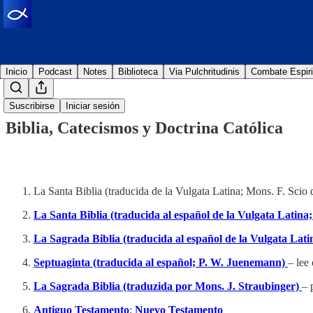
Inicio
Podcast
Notes
Biblioteca
Via Pulchritudinis
Combate Espiri
Suscribirse
Iniciar sesión
Biblia, Catecismos y Doctrina Católica
La Santa Biblia (traducida de la Vulgata Latina; Mons. F. Scio
La Santa Biblia (traducida al español de la Vulgata Latin
La Sagrada Biblia (traducida al español de la Vulgata Lat
Septuaginta (traducida al español; P. W. Juenemann)
– lee
La Sagrada Biblia (traduzida por Mons. J. Straubinger)
– 
Antiguo Testamento
;
Nuevo Testamento