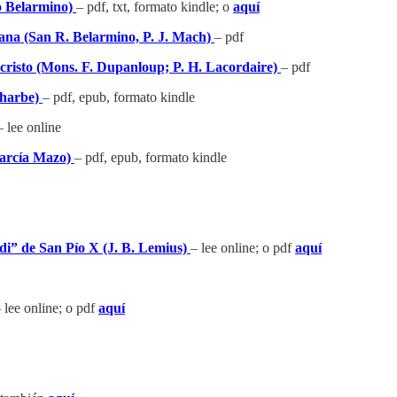
to Belarmino)
– pdf, txt, formato kindle; o
aquí
tiana (San R. Belarmino, P. J. Mach)
– pdf
ucristo (Mons. F. Dupanloup; P. H. Lacordaire)
– pdf
Deharbe)
– pdf, epub, formato kindle
– lee online
 García Mazo)
– pdf, epub, formato kindle
di” de San Pío X (J. B. Lemius)
– lee online; o pdf
aquí
 lee online; o pdf
aquí